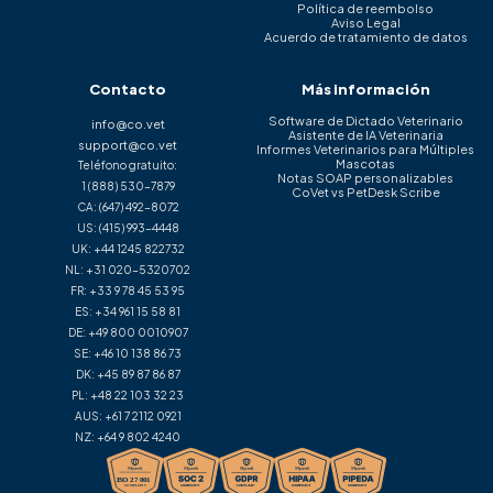
Política de reembolso
Aviso Legal
Acuerdo de tratamiento de datos
Contacto
Más información
Software de Dictado Veterinario
info@co.vet
Asistente de IA Veterinaria
support@co.vet
Informes Veterinarios para Múltiples
Mascotas
Teléfono gratuito:
Notas SOAP personalizables
1 (888) 530-7879
CoVet vs PetDesk Scribe
CA:
(647) 492-8072
US:
(415) 993-4448
UK:
+44 1245 822732
NL:
+31 020-5320702
FR:
+33 9 78 45 53 95
ES:
+34 961 15 58 81
DE:
+49 800 0010907
SE:
+46 10 138 86 73
DK:
+45 89 87 86 87
PL:
+48 22 103 32 23
AUS:
+61 7 2112 0921
NZ:
+64 9 802 4240