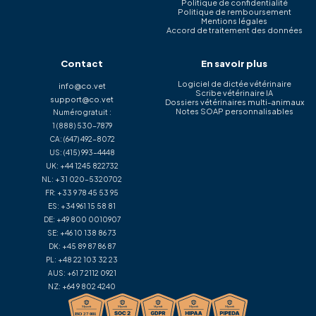
Politique de confidentialité
Politique de remboursement
Mentions légales
Accord de traitement des données
Contact
En savoir plus
Logiciel de dictée vétérinaire
info@co.vet
Scribe vétérinaire IA
support@co.vet
Dossiers vétérinaires multi-animaux
Notes SOAP personnalisables
Numéro gratuit :
1 (888) 530-7879
CA:
(647) 492-8072
US:
(415) 993-4448
UK:
+44 1245 822732
NL:
+31 020-5320702
FR:
+33 9 78 45 53 95
ES:
+34 961 15 58 81
DE:
+49 800 0010907
SE:
+46 10 138 86 73
DK:
+45 89 87 86 87
PL:
+48 22 103 32 23
AUS:
+61 7 2112 0921
NZ:
+64 9 802 4240