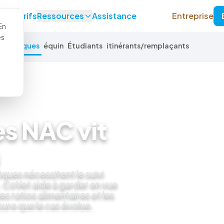
on
Tarifs
Ressources
Assistance
Entreprise
En
es
x exotiques
équin
Étudiants
itinérants/remplaçants
s NAC vit
iques nécessitent le suivi
. CoVet aide à garder en vue
s ratios alimentaires et les
sure que le cas évolue.
ez une démo en direct