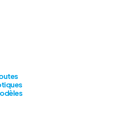
toutes
otiques
modèles