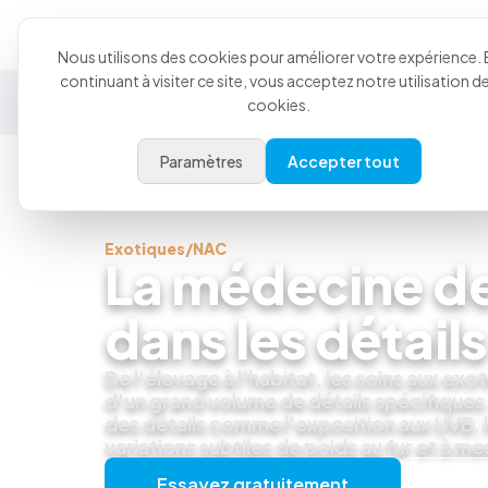
Produit
Cas d'utilisati
Nous utilisons des cookies pour améliorer votre expérience. 
continuant à visiter ce site, vous acceptez notre utilisation d
Médecine générale
Urgence
Spécialité
Animau
cookies.
Paramètres
Accepter tout
Exotiques/NAC
La médecine de
dans les détails
De l'élevage à l'habitat, les soins aux exot
d'un grand volume de détails spécifiques
des détails comme l'exposition aux UVB, le
variations subtiles de poids au fur et à me
Essayez gratuitement
Obten