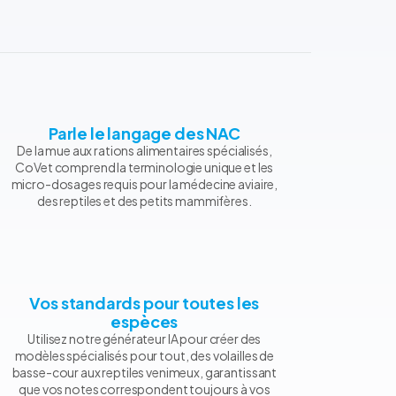
Parle le langage des NAC
De la mue aux rations alimentaires spécialisés,
CoVet comprend la terminologie unique et les
micro-dosages requis pour la médecine aviaire,
des reptiles et des petits mammifères.
Vos standards pour toutes les
espèces
Utilisez notre générateur IA pour créer des
modèles spécialisés pour tout, des volailles de
basse-cour aux reptiles venimeux, garantissant
que vos notes correspondent toujours à vos