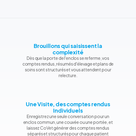
Brouillons qui saisissent la
complexité
Dès que la porte de l'enclos se referme, vos
comptes rendus, résumés d'élevage et plans de
soins sont structurés et vous attendent pour
relecture.
Une Visite, des comptes rendus
Individuels
Enregistrez une seule conversation pour un
enclos commun, une couvée ou une portée, et
laissez CoVet générer des comptes rendus
séparés et structurés pour chaque patient