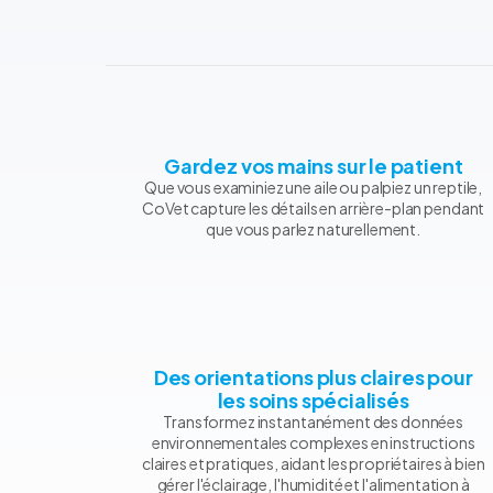
Gardez vos mains sur le patient
Que vous examiniez une aile ou palpiez un reptile,
CoVet capture les détails en arrière-plan pendant
que vous parlez naturellement.
Des orientations plus claires pour
les soins spécialisés
Transformez instantanément des données
environnementales complexes en instructions
claires et pratiques, aidant les propriétaires à bien
gérer l'éclairage, l'humidité et l'alimentation à