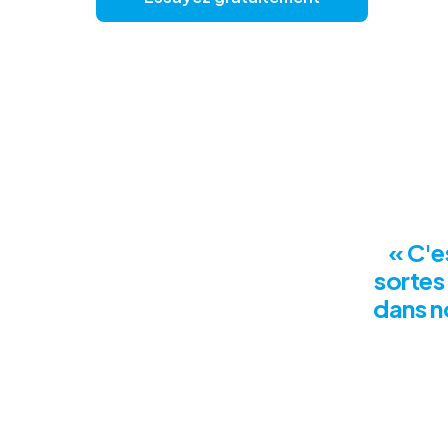
« C'e
sortes
dans n