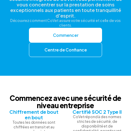
vous concentrer sur la prestation de soins
exceptionnels aux patients en toute tranquillité
d'esprit.
Découvrez comment CoVet assure votre sécurité et celle de vos
clients.
Commencer
Centre de Confiance
Commencez avec une sécurité de
niveau entreprise
Chiffrement de bout
Certifié SOC 2 Type II
en bout
CoVet répond à des normes
strictes de sécurité, de
Toutes les données sont
disponibilité et de
chiffrées en transit et au
confidentialité, garantissant