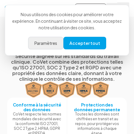
Se connecter
Nous utilisons des cookies pour améliorer votre
expérience. En continuant à visiter ce site, vous acceptez
notre utilisation des cookies.
Sécurité, gouvernance et
Paramètres
Accepter tout
propriété des données
Sécurité alignée sur les standards du travail
clinique. CoVet combine des protections telles
qu'ISO 27001, SOC 2 Type 2 et RGPD avec une
propriété des données claire, donnant à votre
clinique le contrôle de ses informations.
Conforme à la sécurité
Protection des
des données
données permanente
CoVet respecte les normes
Toutes les données sont
mondiales de sécurité avec
chiffrées en transit et au
la conformité ISO 27001,
repos, pour protéger vos
SOC 2 Type 2, HIPAA, GDPR
informations à chaque
et PIPEDA.
étape.