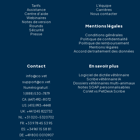
Tarifs
L'équipe
Assistance
Carrières
Centre d'aide
Nous contacter
Webinaires
Notes de version
Mentions légales
Rounds
Sécurité
Presse
Conditions générales
Politique de confidentialité
Politique de remboursement
Mentions légales
Accord de traitement des données
Contact
En savoir plus
Logiciel de dictée vétérinaire
info@co.vet
Scribe vétérinaire IA
support@co.vet
Dossiers vétérinaires multi-animaux
Notes SOAP personnalisables
Numéro gratuit :
CoVet vs PetDesk Scribe
1 (888) 530-7879
CA:
(647) 492-8072
US:
(415) 993-4448
UK:
+44 1245 822732
NL:
+31 020-5320702
FR:
+33 9 78 45 53 95
ES:
+34 961 15 58 81
DE:
+49 800 0010907