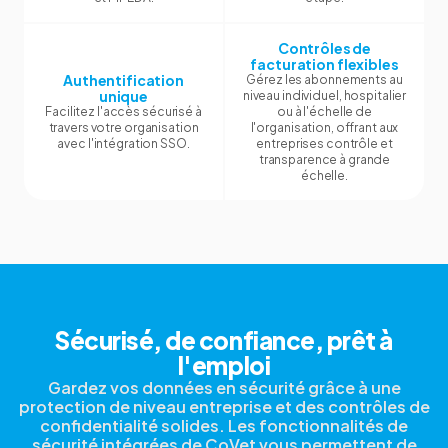
Contrôles de
facturation flexibles
Authentification
Gérez les abonnements au
unique
niveau individuel, hospitalier
Facilitez l'accès sécurisé à
ou à l'échelle de
travers votre organisation
l'organisation, offrant aux
avec l'intégration SSO.
entreprises contrôle et
transparence à grande
échelle.
Sécurisé, de confiance, prêt à
l'emploi
Gardez vos données en sécurité grâce à une
protection de niveau entreprise et des contrôles de
confidentialité solides. Les fonctionnalités de
sécurité intégrées de CoVet vous permettent de