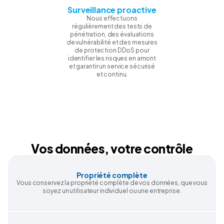
Surveillance proactive
Nous effectuons
régulièrement des tests de
pénétration, des évaluations
de vulnérabilité et des mesures
de protection DDoS pour
identifier les risques en amont
et garantir un service sécurisé
et continu.
Vos données, votre contrôle
Propriété complète
Vous conservez la propriété complète de vos données, que vous
soyez un utilisateur individuel ou une entreprise.