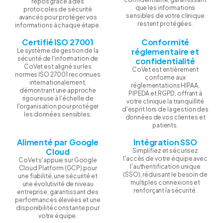
repos grâce à des
que les informations
protocoles de sécurité
sensibles de votre clinique
avancés pour protéger vos
restent protégées.
informations à chaque étape.
Certifié ISO 27001
Conformité
réglementaire et
Le système de gestion de la
sécurité de l'information de
confidentialité
CoVet est aligné sur les
CoVet est entièrement
normes ISO 27001 reconnues
conforme aux
internationalement,
réglementations HIPAA,
démontrant une approche
PIPEDA et RGPD, offrant à
rigoureuse à l'échelle de
votre clinique la tranquillité
l'organisation pour protéger
d'esprit lors de la gestion des
les données sensibles.
données de vos clientes et
patients.
Alimenté par Google
Intégration SSO
Cloud
Simplifiez et sécurisez
l'accès de votre équipe avec
CoVet s'appuie sur Google
l'authentification unique
Cloud Platform (GCP) pour
(SSO), réduisant le besoin de
une fiabilité, une sécurité et
multiples connexions et
une évolutivité de niveau
renforçant la sécurité.
entreprise, garantissant des
performances élevées et une
disponibilité constante pour
votre équipe.