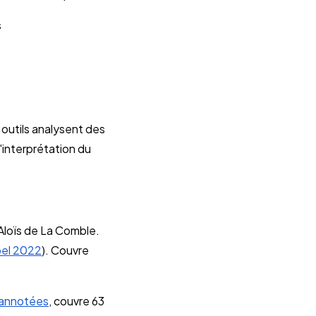
s
s outils analysent des
interprétation du
 Aloïs de La Comble.
el 2022
). Couvre
s annotées
, couvre 63