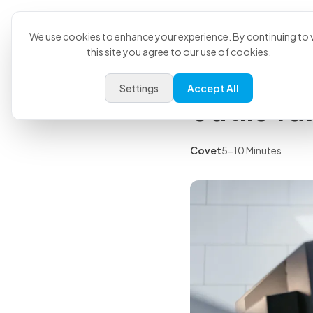
Product
U
Back to all articles
We use cookies to enhance your experience. By continuing to v
this site you agree to our use of cookies.
IA vétéri
Settings
Accept All
outils va
Covet
5-10 Minutes