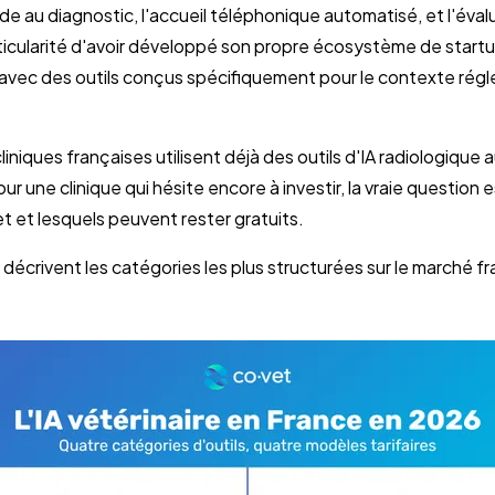
'aide au diagnostic, l'accueil téléphonique automatisé, et l'éval
rticularité d'avoir développé son propre écosystème de startu
 avec des outils conçus spécifiquement pour le contexte rég
liniques françaises utilisent déjà des outils d'IA radiologique 
our une clinique qui hésite encore à investir, la vraie question
t et lesquels peuvent rester gratuits.
t décrivent les catégories les plus structurées sur le marché