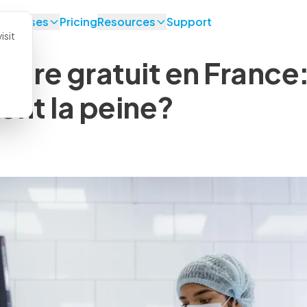
se Cases
Pricing
Resources
Support
isit
naire gratuit en France
lent la peine?