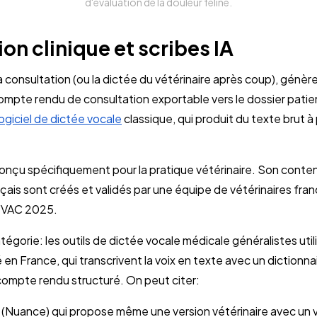
d'évaluation de la douleur féline.
n clinique et scribes IA
a consultation (ou la dictée du vétérinaire après coup), génère
mpte rendu de consultation exportable vers le dossier patie
logiciel de dictée vocale
classique, qui produit du texte brut à p
conçu spécifiquement pour la pratique vétérinaire. Son conte
ais sont créés et validés par une équipe de vétérinaires fran
FVAC 2025.
tégorie: les outils de dictée vocale médicale généralistes utili
en France, qui transcrivent la voix en texte avec un dictionna
ompte rendu structuré. On peut citer:
(Nuance) qui propose même une version vétérinaire avec un v