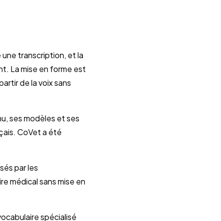
 une transcription, et la
nt. La mise en forme est
artir de la voix sans
nu, ses modèles et ses
çais. CoVet a été
sés par les
ire médical sans mise en
ocabulaire spécialisé