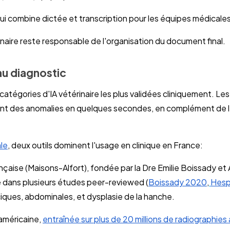
ui combine dictée et transcription pour les équipes médicale
rinaire reste responsable de l'organisation du document final.
au diagnostic
 catégories d'IA vétérinaire les plus validées cliniquement. Le
ent des anomalies en quelques secondes, en complément de l'
le
, deux outils dominent l'usage en clinique en France:
ançaise (Maisons-Alfort), fondée par la Dre Emilie Boissady et
 dans plusieurs études peer-reviewed (
Boissady 2020
,
Hesp
iques, abdominales, et dysplasie de la hanche.
 américaine,
entraînée sur plus de 20 millions de radiographie