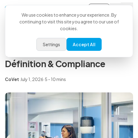
Sign-in
Back to all articles
We use cookies to enhance your experience. By
continuing to visit this site you agree to our use of
cookies.
Insights
Ordonnance sécurisée
Settings
Accept All
vétérinaire en France:
Définition & Compliance
CoVet
·
July 1, 2026
·
5 - 10 mins