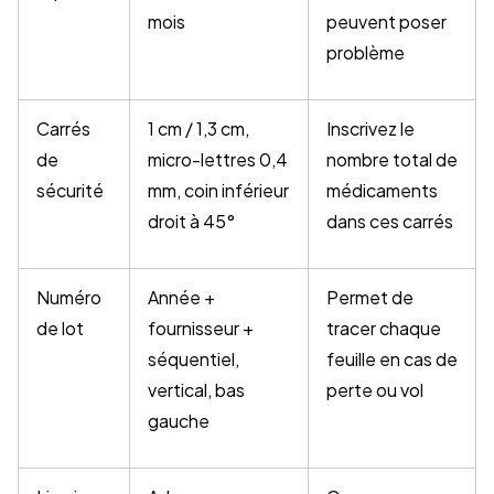
mois
peuvent poser
problème
Carrés
1 cm / 1,3 cm,
Inscrivez le
de
micro-lettres 0,4
nombre total de
sécurité
mm, coin inférieur
médicaments
droit à 45°
dans ces carrés
Numéro
Année +
Permet de
de lot
fournisseur +
tracer chaque
séquentiel,
feuille en cas de
vertical, bas
perte ou vol
gauche