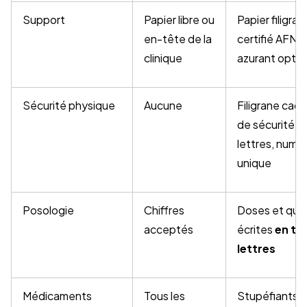
Support
Papier libre ou
Papier filigran
en-tête de la
certifié AFNO
clinique
azurant opti
Sécurité physique
Aucune
Filigrane cad
de sécurité a
lettres, numér
unique
Posologie
Chiffres
Doses et qua
acceptés
écrites
en to
lettres
Médicaments
Tous les
Stupéfiants, 