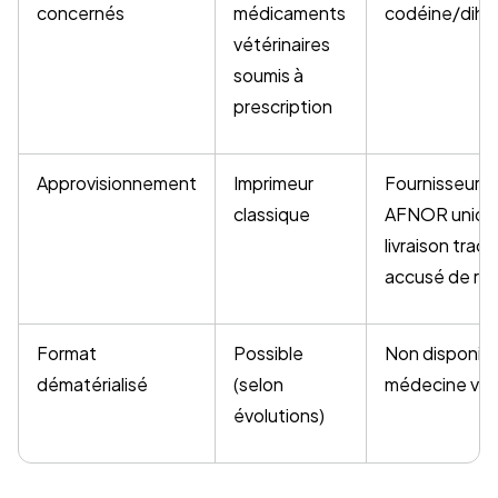
concernés
médicaments
codéine/dihy
vétérinaires
soumis à
prescription
Approvisionnement
Imprimeur
Fournisseur v
classique
AFNOR uniqu
livraison traç
accusé de ré
Format
Possible
Non disponibl
dématérialisé
(selon
médecine vété
évolutions)