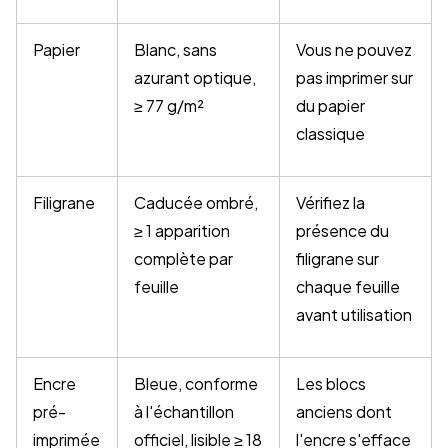
Papier
Blanc, sans
Vous ne pouvez
azurant optique,
pas imprimer sur
≥ 77 g/m²
du papier
classique
Filigrane
Caducée ombré,
Vérifiez la
≥ 1 apparition
présence du
complète par
filigrane sur
feuille
chaque feuille
avant utilisation
Encre
Bleue, conforme
Les blocs
pré-
à l'échantillon
anciens dont
imprimée
officiel, lisible ≥ 18
l'encre s'efface