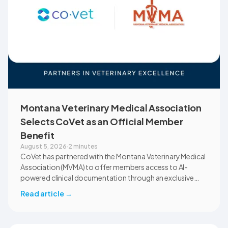
Montana Veterinary Medical Association
Selects CoVet as an Official Member
Benefit
August 5, 2026
·
2 minutes
CoVet has partnered with the Montana Veterinary Medical
Association (MVMA) to offer members access to AI-
powered clinical documentation through an exclusive
member benefit. The programme helps veterinary teams
Read article
→
reduce administrative workload, strengthen clinical
records, and spend more time with patients and clients.
MVMA will introduce CoVet to veterinarians across