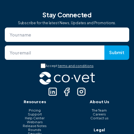
Stay Connected
Subscribe for the latest News, Updates and Promotions.
Submit
Accept
terms and conditions
Resources
About Us
Pricing
The Team
Support
Careers
Help Center
Contact us
Webinars
Release Notes
Legal
Rounds
Security