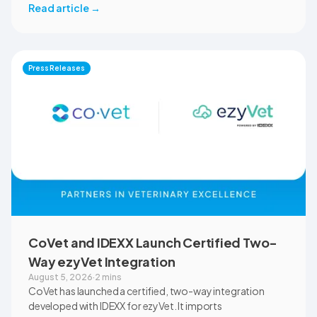
across the university’s academic programs and affiliated
Read article
→
clinical settings. Students, faculty, and clinical educators
will use CoVet during case-based learning and clinical
training. The partnership also includes research into
documentation quality, workflow efficiency,
Press Releases
communication, and student learning.
CoVet and IDEXX Launch Certified Two-
Way ezyVet Integration
August 5, 2026
·
2 mins
CoVet has launched a certified, two-way integration
developed with IDEXX for ezyVet. It imports