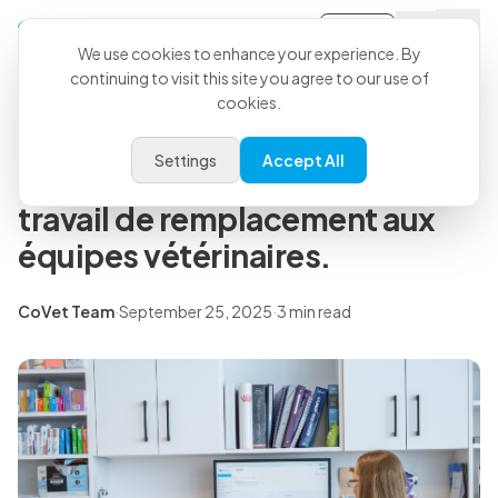
Sign-in
Back to all articles
We use cookies to enhance your experience. By
continuing to visit this site you agree to our use of
CoVet s'associe à Oxilia pour
cookies.
offrir la Rédaction de dossier
Settings
Accept All
par IA et un soutien aux flux de
travail de remplacement aux
équipes vétérinaires.
CoVet Team
·
September 25, 2025
·
3 min read