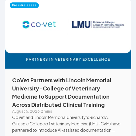
Montana through educational outreach and member
Press Releases
communications.
CoVet Partners with Lincoln Memorial
University-College of Veterinary
Medicine to Support Documentation
Across Distributed Clinical Training
August 5, 2026
·
2 mins
CoVet and Lincoln Memorial University’s Richard A.
Gillespie College of Veterinary Medicine (LMU-CVM) have
partnered to introduce AI-assisted documentation