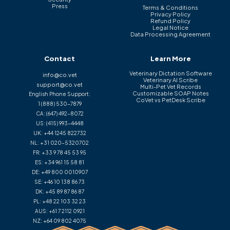
Press
Terms & Conditions
Privacy Policy
Refund Policy
Legal Notice
Data Processing Agreement
Contact
Learn More
Veterinary Dictation Software
info@co.vet
Veterinary AI Scribe
support@co.vet
Multi-Pet Vet Records
Customizable SOAP Notes
English Phone Support:
CoVet vs PetDesk Scribe
1 (888) 530-7879
CA:
(647) 492-8072
US:
(415) 993-4448
UK:
+44 1245 822732
NL:
+31 020-5320702
FR:
+33 9 78 45 53 95
ES:
+34 961 15 58 81
DE:
+49 800 0010907
SE:
+46 10 138 86 73
DK:
+45 89 87 86 87
PL:
+48 22 103 32 23
AUS:
+61 7 2112 0921
NZ:
+64 09 802 4075