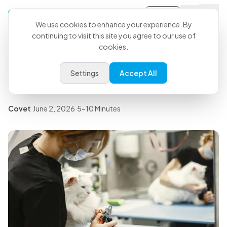
Sign-in
Back to all articles
We use cookies to enhance your experience. By
continuing to visit this site you agree to our use of
Modèle de compte rendu de
cookies.
consultation vétérinaire :
Settings
Accept All
gratuit et personnalisable
Covet
·
June 2, 2026
·
5-10 Minutes