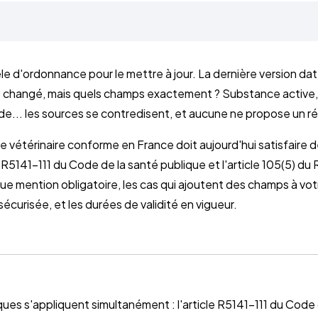
e d'ordonnance pour le mettre à jour. La dernière version da
nt changé, mais quels champs exactement ? Substance active
... les sources se contredisent, et aucune ne propose un réca
vétérinaire conforme en France doit aujourd'hui satisfaire d
e R5141-111 du Code de la santé publique et l'article 105(5) d
que mention obligatoire, les cas qui ajoutent des champs à vot
écurisée, et les durées de validité en vigueur.
ques s'appliquent simultanément : l'article R5141-111 du Code