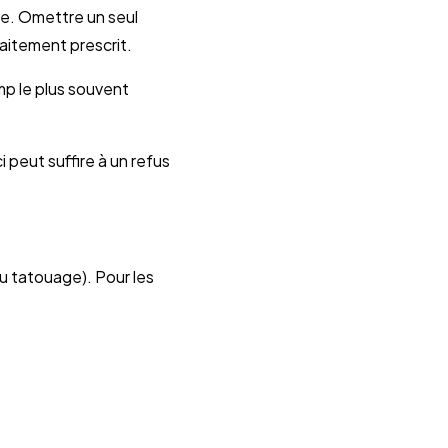
re. Omettre un seul
aitement prescrit.
mp le plus souvent
 peut suffire à un refus
u tatouage). Pour les