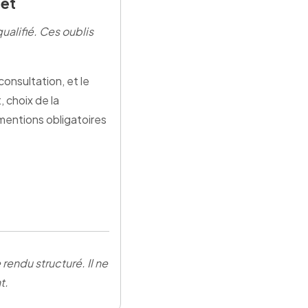
let
alifié. Ces oublis
onsultation, et le
 choix de la
 mentions obligatoires
rendu structuré. Il ne
t.