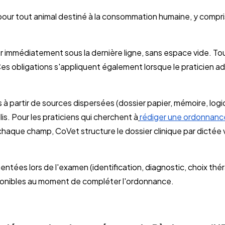
 pour tout animal destiné à la consommation humaine, y compr
er immédiatement sous la dernière ligne, sans espace vide. Tou
 Ces obligations s'appliquent également lorsque le praticien a
 à partir de sources dispersées (dossier papier, mémoire, logi
s. Pour les praticiens qui cherchent à
rédiger une ordonnan
chaque champ, CoVet structure le dossier clinique par dictée
ntées lors de l'examen (identification, diagnostic, choix thé
sponibles au moment de compléter l'ordonnance.