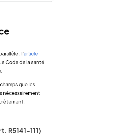
nce
allèle : l'
article
 Le Code de la santé
s.
s champs que les
us nécessairement
ncrètement.
rt. R5141-111)