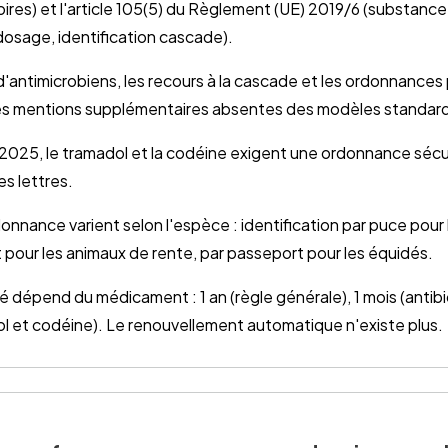
ires) et l'article 105(5) du Règlement (UE) 2019/6 (substance
osage, identification cascade).
d'antimicrobiens, les recours à la cascade et les ordonnances
es mentions supplémentaires absentes des modèles standar
s 2025, le tramadol et la codéine exigent une ordonnance séc
s lettres.
nnance varient selon l'espèce : identification par puce pour
 pour les animaux de rente, par passeport pour les équidés.
té dépend du médicament : 1 an (règle générale), 1 mois (antibi
l et codéine). Le renouvellement automatique n'existe plus.