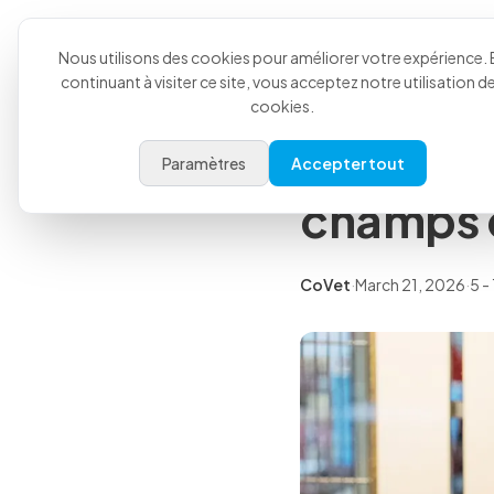
Produit
Cas d'utilisati
Retour à tous les articles
Nous utilisons des cookies pour améliorer votre expérience. 
continuant à visiter ce site, vous acceptez notre utilisation d
Informations
cookies.
Modèle d
Paramètres
Accepter tout
champs o
CoVet
·
March 21, 2026
·
5 -