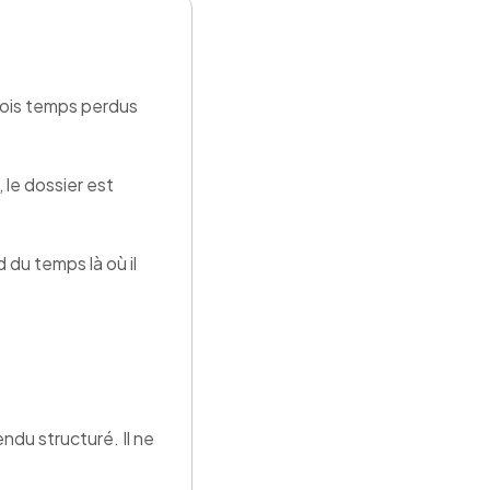
rois temps perdus
 le dossier est
 du temps là où il
endu structuré. Il ne