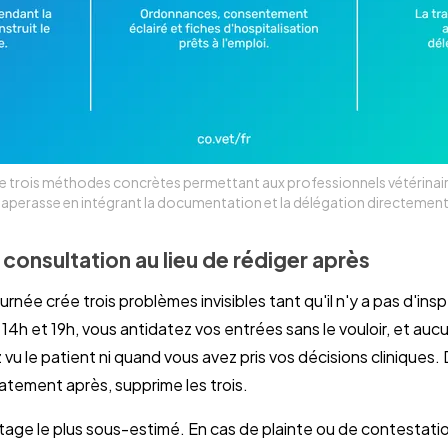
 trois méthodes concrètes permettant aux professionnels vétérinaire
la paperasse en intégrant la documentation et la délégation directement
 consultation au lieu de rédiger après
rnée crée trois problèmes invisibles tant qu'il n'y a pas d'insp
 14h et 19h, vous antidatez vos entrées sans le vouloir, et a
vu le patient ni quand vous avez pris vos décisions clinique
atement après, supprime les trois.
tage le plus sous-estimé. En cas de plainte ou de contestatio