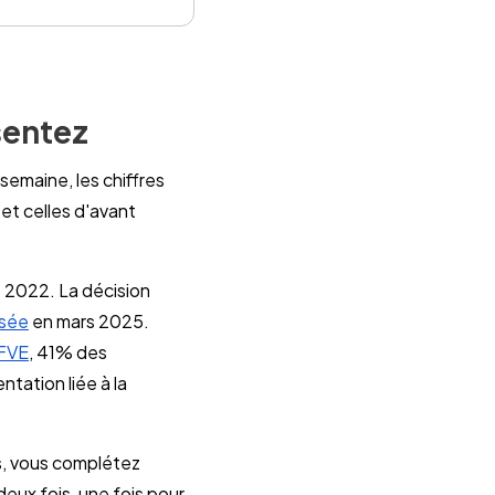
sentez
 semaine, les chiffres
et celles d'avant
 2022. La décision
isée
en mars 2025.
 FVE
, 41% des
tation liée à la
s, vous complétez
deux fois, une fois pour