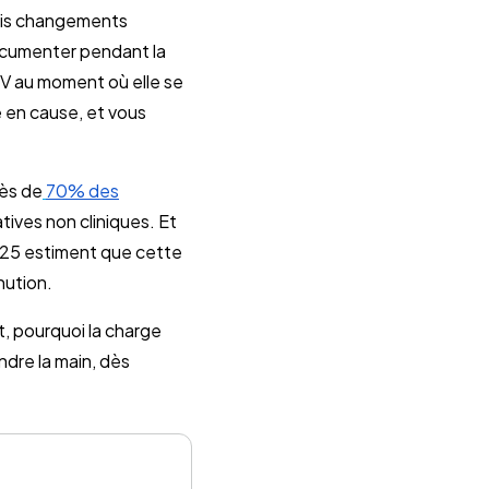
rois changements
ocumenter pendant la
ASV au moment où elle se
 en cause, et vous
rès de
70% des
ives non cliniques. Et
025 estiment que cette
nution.
, pourquoi la charge
dre la main, dès