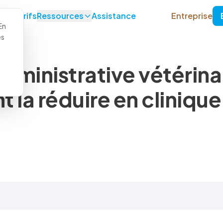
on
Tarifs
Ressources
Assistance
Entreprise
En
es
dministrative vétérinai
la réduire en clinique