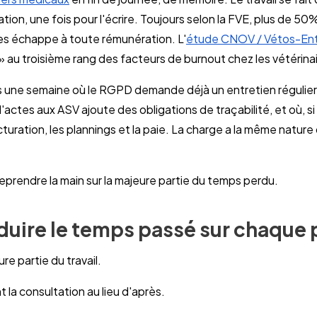
tion, une fois pour l'écrire. Toujours selon la FVE, plus de 50%
ires échappe à toute rémunération. L'
étude CNOV / Vétos-Ent
» au troisième rang des facteurs de burnout chez les vétérinai
 une semaine où le RGPD demande déjà un entretien régulier, 
'actes aux ASV ajoute des obligations de traçabilité, et où, si 
cturation, les plannings et la paie. La charge a la même nature 
 reprendre la main sur la majeure partie du temps perdu.
uire le temps passé sur chaque 
ure partie du travail.
la consultation au lieu d'après.