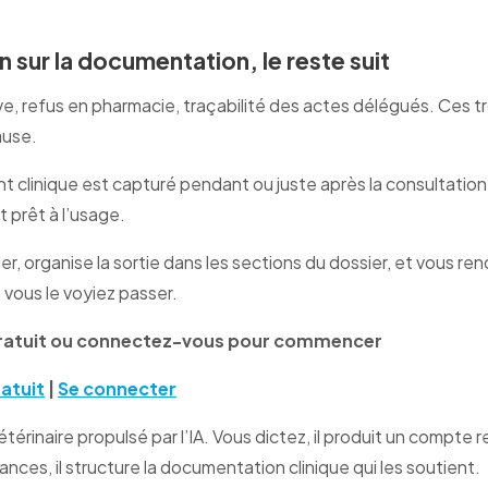
n sur la documentation, le reste suit
, refus en pharmacie, traçabilité des actes délégués. Ces t
ause.
 clinique est capturé pendant ou juste après la consultation,
 prêt à l’usage.
er, organise la sortie dans les sections du dossier, et vous rend
 vous le voyiez passer.
ratuit ou connectez-vous pour commencer
atuit
|
Se connecter
térinaire propulsé par l’IA. Vous dictez, il produit un compte r
nces, il structure la documentation clinique qui les soutient.