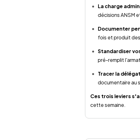
La charge admini
décisions ANSM et 
Documenter pend
fois et produit de
Standardiser vo
pré-remplit l'arma
Tracer la déléga
documentaire au se
Ces trois leviers s
cette semaine.