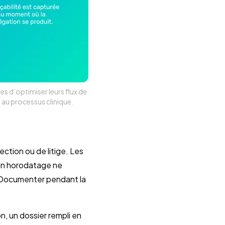
s d’optimiser leurs flux de
 au processus clinique.
ection ou de litige. Les
ucun horodatage ne
s. Documenter pendant la
n, un dossier rempli en