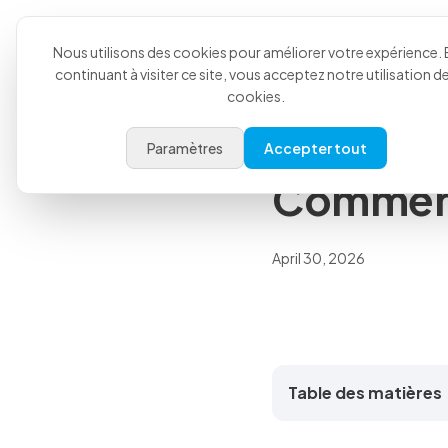
Produit
Cas d'utilisati
Retour à tous les articles
Nous utilisons des cookies pour améliorer votre expérience. 
continuant à visiter ce site, vous acceptez notre utilisation d
Informations
cookies.
Charge a
Paramètres
Accepter tout
Comment 
April 30, 2026
Table des matières