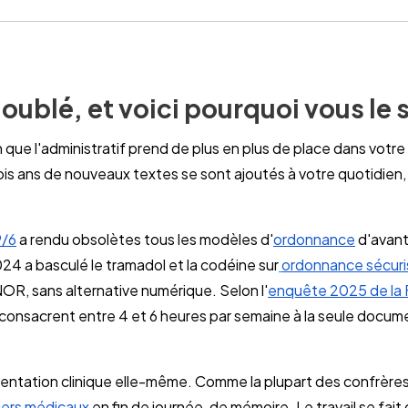
oublé, et voici pourquoi vous le 
n que l'administratif prend de plus en plus de place dans votre
is ans de nouveaux textes se sont ajoutés à votre quotidien, 
9/6
a rendu obsolètes tous les modèles d'
ordonnance
d'avant
 a basculé le tramadol et la codéine sur
ordonnance sécur
OR, sans alternative numérique. Selon l'
enquête 2025 de la
consacrent entre 4 et 6 heures par semaine à la seule documen
mentation clinique elle-même. Comme la plupart des confrère
iers médicaux
en fin de journée, de mémoire. Le travail se fait 