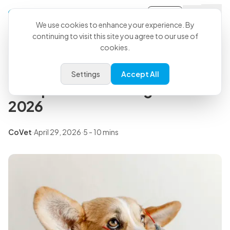
Sign-in
Back to all articles
We use cookies to enhance your experience. By
continuing to visit this site you agree to our use of
cookies.
Insights
Dictée vocale médicale:
Settings
Accept All
Comparaison des logiciels de
2026
CoVet
·
April 29, 2026
·
5 - 10 mins