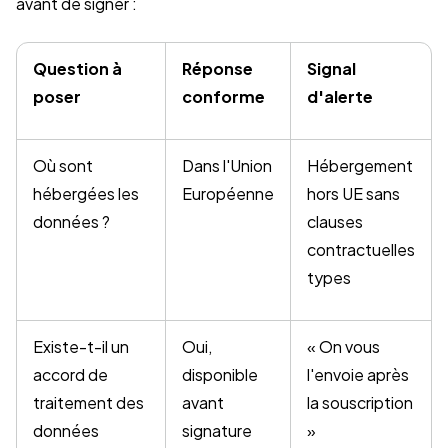
avant de signer :
Question à
Réponse
Signal
poser
conforme
d'alerte
Où sont
Dans l'Union
Hébergement
hébergées les
Européenne
hors UE sans
données ?
clauses
contractuelles
types
Existe-t-il un
Oui,
« On vous
accord de
disponible
l'envoie après
traitement des
avant
la souscription
données
signature
»