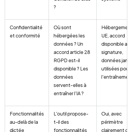
?
Confidentialité
Où sont
Hébergemen
et conformité
hébergées les
UE, accord
données ? Un
disponible av
accord article 28
signature,
RGPD est-il
données jama
disponible ? Les
utilisées pour
données
l'entraînemen
servent-elles à
entraîner l'IA ?
Fonctionnalités
L'outil propose-
Oui, avec
au-delà de la
t-il des
périmètre
dictée
fonctionnalités
clairement déf