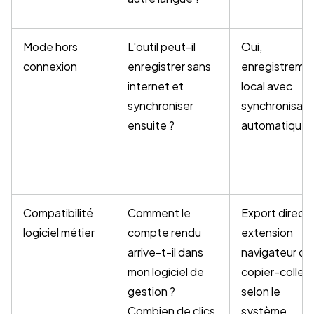
Mode hors
L'outil peut-il
Oui,
connexion
enregistrer sans
enregistreme
internet et
local avec
synchroniser
synchronisati
ensuite ?
automatique
Compatibilité
Comment le
Export direct,
logiciel métier
compte rendu
extension
arrive-t-il dans
navigateur ou
mon logiciel de
copier-coller
gestion ?
selon le
Combien de clics
système