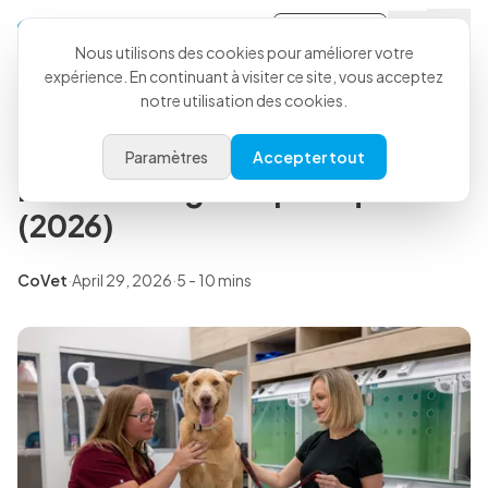
Se connecter
Retour à tous les articles
Nous utilisons des cookies pour améliorer votre
expérience. En continuant à visiter ce site, vous acceptez
notre utilisation des cookies.
Informations
Intelligence artificielle en
Paramètres
Accepter tout
médecine : guide pratique
(2026)
CoVet
·
April 29, 2026
·
5 - 10 mins