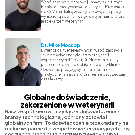
Współzałożyciel czołowej kanadyjskiej firmy z
branży telemedycyny weterynaryjnej. Mike wnosi
do CoVet unikalną wiedzę rynkową oraz pasję
wyniesioną z domu – dzięki swojej mamie, która
jest lekarzem weterynarii.
Dr. Mike Mossop
Dyrektor ds. Weterynaryjnych i Współzałożyciel
Jako doświadczony lekarz weterynarii i
współzałożyciel CoVet, Dr. Mike dba o to, by
platforma odzwierciedlała realia pracy klinicznej.
Czuwa nad precyzją systemu i dostarcza
praktyczne narzędzia, które realnie oszczędzają
czas lekarzy.
Globalne doświadczenie,
zakorzenione w weterynarii
Nasz zespół kierowniczy łączy doświadczenie z
branży technologicznej, ochrony zdrowia i
globalnych firm. To doświadczenie przekładamy na
realne wsparcie dla zespołów weterynaryjnych – by
codzienna praca była bardziej przewidywalna i