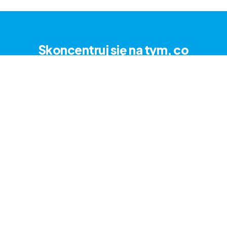
Skoncentruj się na tym, co
najważniejsze: na swoich
pacjentach.
Wypróbuj za darmo
Uzyskaj demo na żywo
Pozostań w kontakcie
Zapisz się, aby otrzymywać najnowsze wiadomości, aktualizacje i oferty
specjalne.