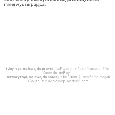
mniej wyczerpująca.
Tylny rząd, od lewej do prawej:
Joe Fitzpatrick, Aaron Massecar, Erika
Kronwald-deBruyn.
Pierwszy rząd, od lewej do prawej:
Mike Parent, Aubrey Baron, Megan
D'Souza, Dr. Mike Mossop, Yannick Bloem