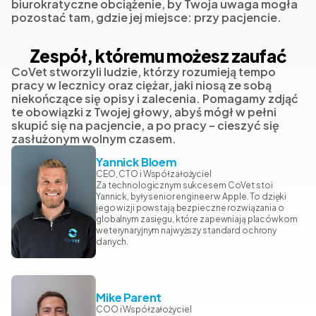
biurokratyczne obciążenie, by Twoja uwaga mogła
pozostać tam, gdzie jej miejsce: przy pacjencie.
Zespół, któremu możesz zaufać
CoVet stworzyli ludzie, którzy rozumieją tempo
pracy w lecznicy oraz ciężar, jaki niosą ze sobą
niekończące się opisy i zalecenia. Pomagamy zdjąć
te obowiązki z Twojej głowy, abyś mógł w pełni
skupić się na pacjencie, a po pracy – cieszyć się
zasłużonym wolnym czasem.
Yannick Bloem
CEO, CTO i Współzałożyciel
Za technologicznym sukcesem CoVet stoi
Yannick, były senior engineer w Apple. To dzięki
jego wizji powstają bezpieczne rozwiązania o
globalnym zasięgu, które zapewniają placówkom
weterynaryjnym najwyższy standard ochrony
danych.
Mike Parent
COO i Współzałożyciel