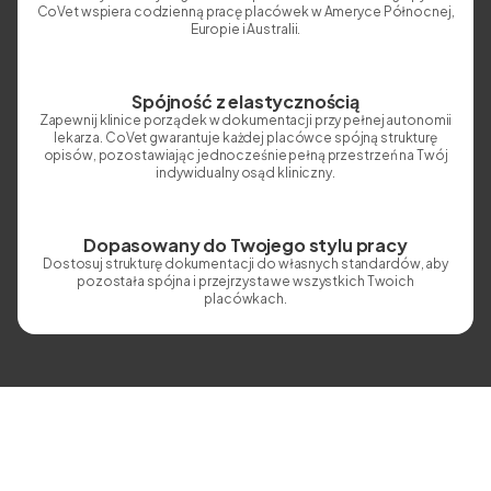
CoVet wspiera codzienną pracę placówek w Ameryce Północnej,
Europie i Australii.
Spójność z elastycznością
Zapewnij klinice porządek w dokumentacji przy pełnej autonomii
lekarza. CoVet gwarantuje każdej placówce spójną strukturę
opisów, pozostawiając jednocześnie pełną przestrzeń na Twój
indywidualny osąd kliniczny.
Dopasowany do Twojego stylu pracy
Dostosuj strukturę dokumentacji do własnych standardów, aby
pozostała spójna i przejrzysta we wszystkich Twoich
placówkach.