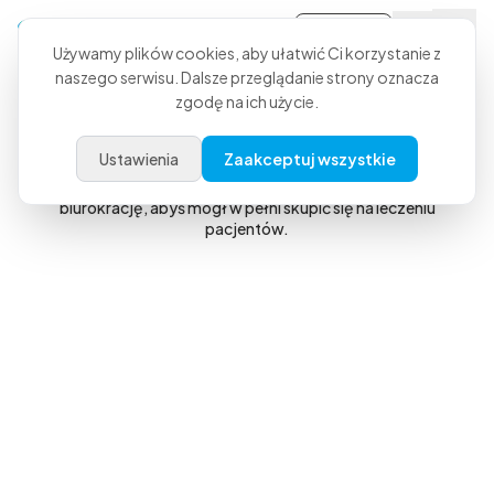
Zaloguj się
Używamy plików cookies, aby ułatwić Ci korzystanie z
naszego serwisu. Dalsze przeglądanie strony oznacza
Weterynaryjny asystent AI
zgodę na ich użycie.
Pewność,
gdy wchodzisz do pracy.
Spokój,
gdy z niej wychodzisz.
Ustawienia
Zaakceptuj wszystkie
CoVet pomaga tworzyć dokumentację i automatyzuje
biurokrację, abyś mógł w pełni skupić się na leczeniu
pacjentów.