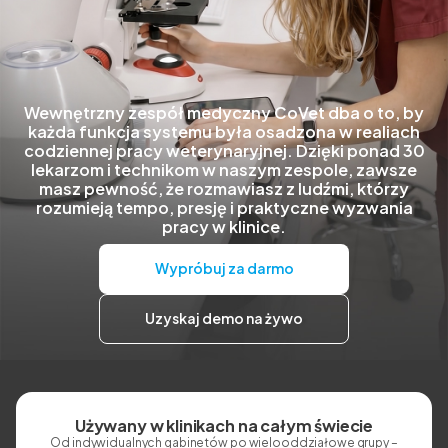
Wewnętrzny zespół medyczny CoVet dba o to, by
każda funkcja systemu była osadzona w realiach
codziennej pracy weterynaryjnej. Dzięki ponad 30
lekarzom i technikom w naszym zespole, zawsze
masz pewność, że rozmawiasz z ludźmi, którzy
rozumieją tempo, presję i praktyczne wyzwania
pracy w klinice.
Wypróbuj za darmo
Uzyskaj demo na żywo
Używany w klinikach na całym świecie
Od indywidualnych gabinetów po wielooddziałowe grupy –