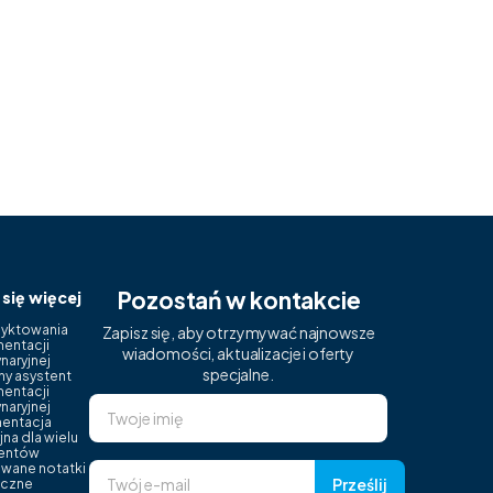
Pozostań w kontakcie
się więcej
yktowania
Zapisz się, aby otrzymywać najnowsze
entacji
wiadomości, aktualizacje i oferty
naryjnej
specjalne.
tny asystent
entacji
naryjnej
entacja
jna dla wielu
entów
wane notatki
Prześlij
niczne