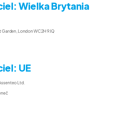
iel: Wielka Brytania
ent Garden, London WC2H 9JQ
iel: UE
Assenteo Ltd.
eneč