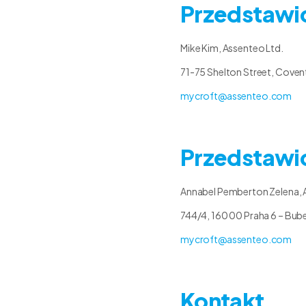
Przedstawic
Mike Kim, Assenteo Ltd.
71-75 Shelton Street, Cov
mycroft@assenteo.com
Przedstawic
Annabel Pemberton Zelena, 
744/4, 160 00 Praha 6 – Bub
mycroft@assenteo.com
Kontakt