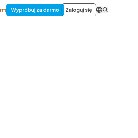
irm
Wypróbuj za darmo
Zaloguj się
PL