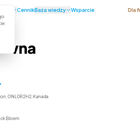
ania
Cennik
Baza wiedzy
Wsparcie
Dla f
go
ie.
rawna
.
ton, ON L0R2H2, Kanada
nick Bloem