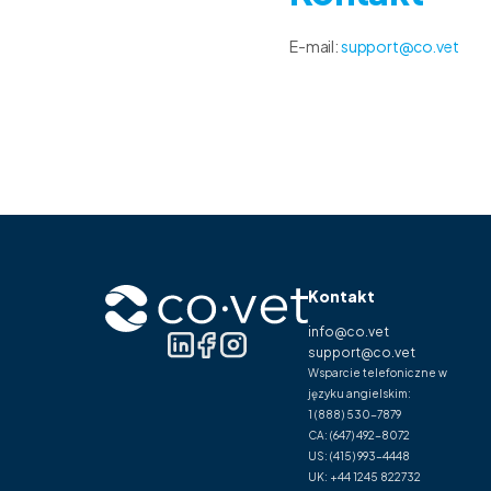
E-mail:
support@co.vet
Kontakt
info@co.vet
support@co.vet
Wsparcie telefoniczne w
języku angielskim:
1 (888) 530-7879
CA:
(647) 492-8072
US:
(415) 993-4448
UK:
+44 1245 822732