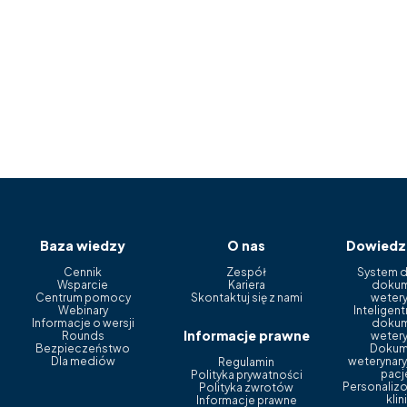
Baza wiedzy
O nas
Dowiedz 
Cennik
Zespół
System d
Wsparcie
Kariera
dokum
Centrum pomocy
Skontaktuj się z nami
wetery
Webinary
Inteligen
Informacje o wersji
dokum
Informacje prawne
Rounds
wetery
Bezpieczeństwo
Dokum
Dla mediów
weterynary
Regulamin
pacj
Polityka prywatności
Personalizo
Polityka zwrotów
kli
Informacje prawne