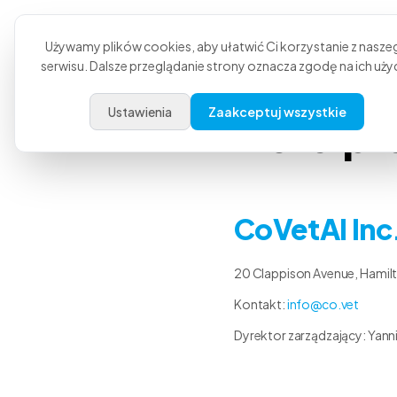
Produkt
Zastosow
Używamy plików cookies, aby ułatwić Ci korzystanie z nasze
serwisu. Dalsze przeglądanie strony oznacza zgodę na ich użyc
Ustawienia
Zaakceptuj wszystkie
Nota p
CoVetAI Inc
20 Clappison Avenue, Hamil
Kontakt:
info@co.vet
Dyrektor zarządzający: Yan