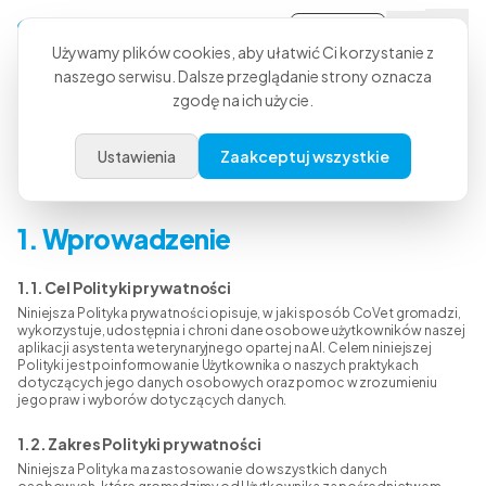
Zaloguj się
Używamy plików cookies, aby ułatwić Ci korzystanie z
naszego serwisu. Dalsze przeglądanie strony oznacza
zgodę na ich użycie.
Polityka prywatności
Ustawienia
Zaakceptuj wszystkie
Ostatnia aktualizacja: 31 stycznia 2026
1. Wprowadzenie
1.1. Cel Polityki prywatności
Niniejsza Polityka prywatności opisuje, w jaki sposób CoVet gromadzi,
wykorzystuje, udostępnia i chroni dane osobowe użytkowników naszej
aplikacji asystenta weterynaryjnego opartej na AI. Celem niniejszej
Polityki jest poinformowanie Użytkownika o naszych praktykach
dotyczących jego danych osobowych oraz pomoc w zrozumieniu
jego praw i wyborów dotyczących danych.
1.2. Zakres Polityki prywatności
Niniejsza Polityka ma zastosowanie do wszystkich danych