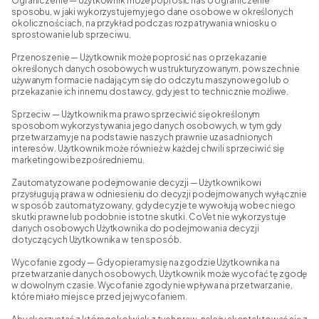
Ograniczenie — Użytkownik może poprosić nas o ograniczenie
sposobu, w jaki wykorzystujemy jego dane osobowe w określonych
okolicznościach, na przykład podczas rozpatrywania wniosku o
sprostowanie lub sprzeciwu.
Przenoszenie — Użytkownik może poprosić nas o przekazanie
określonych danych osobowych w ustrukturyzowanym, powszechnie
używanym formacie nadającym się do odczytu maszynowego lub o
przekazanie ich innemu dostawcy, gdy jest to technicznie możliwe.
Sprzeciw — Użytkownik ma prawo sprzeciwić się określonym
sposobom wykorzystywania jego danych osobowych, w tym gdy
przetwarzamy je na podstawie naszych prawnie uzasadnionych
interesów. Użytkownik może również w każdej chwili sprzeciwić się
marketingowi bezpośredniemu.
Zautomatyzowane podejmowanie decyzji — Użytkownikowi
przysługują prawa w odniesieniu do decyzji podejmowanych wyłącznie
w sposób zautomatyzowany, gdy decyzje te wywołują wobec niego
skutki prawne lub podobnie istotne skutki. CoVet nie wykorzystuje
danych osobowych Użytkownika do podejmowania decyzji
dotyczących Użytkownika w ten sposób.
Wycofanie zgody — Gdy opieramy się na zgodzie Użytkownika na
przetwarzanie danych osobowych, Użytkownik może wycofać tę zgodę
w dowolnym czasie. Wycofanie zgody nie wpływa na przetwarzanie,
które miało miejsce przed jej wycofaniem.