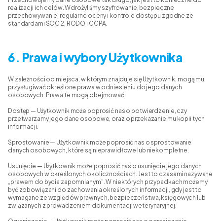
realizacji ich celów. Wdrożyliśmy szyfrowanie, bezpieczne
przechowywanie, regularne oceny i kontrole dostępu zgodne ze
standardami SOC 2, RODO i CCPA.
6. Prawa i wybory Użytkownika
W zależności od miejsca, w którym znajduje się Użytkownik, mogą mu
przysługiwać określone prawa w odniesieniu do jego danych
osobowych. Prawa te mogą obejmować:
Dostęp — Użytkownik może poprosić nas o potwierdzenie, czy
przetwarzamy jego dane osobowe, oraz o przekazanie mu kopii tych
informacji.
Sprostowanie — Użytkownik może poprosić nas o sprostowanie
danych osobowych, które są nieprawidłowe lub niekompletne.
Usunięcie — Użytkownik może poprosić nas o usunięcie jego danych
osobowych w określonych okolicznościach. Jest to czasami nazywane
„prawem do bycia zapomnianym”. W niektórych przypadkach możemy
być zobowiązani do zachowania określonych informacji, gdy jest to
wymagane ze względów prawnych, bezpieczeństwa, księgowych lub
związanych z prowadzeniem dokumentacji weterynaryjnej.