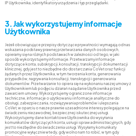
IP Użytkownika, identyfikatory urządzenia i typ przeglądarki.
3. Jak wykorzystujemy informacje
Użytkownika
Jeżeli obowiązujące przepisy dotyczące prywatności wymagają od nas
wskazania podstawy prawnej przetwarzania danych osobowych,
opieramy się na różnych podstawach w zależności od tego, w jaki
sposób wykorzystujemy informacje. Przetwarzamy informacje
dotyczące konta, subskrypcji, konsultacji, transkrypcji i dokumentacji
klinicznej, gdy jest to niezbędne do dostarczania CoVet oraz funkcji
żądanych przez Użytkownika, w tym tworzenia konta, generowania
przypadków, nagrywania konsultacji, transkrypcji i generowania
dokumentów. Przetwarzanie to opiera się na wykonaniu naszej umowy z
Użytkownikiem lub podjęciu działań na żądanie Użytkownika przed
zawarciem umowy. Wykorzystujemy ograniczone informacje
techniczne, informacje o użytkowaniu i informacje analityczne do
obsługi, zabezpieczania, rozwiązywania problemów i ulepszania
CoVet, w oparciu o nasze prawnie uzasadnione interesy polegające na
świadczeniu niezawodnej, bezpiecznej i skutecznej usługi.
Wykorzystujemy dane kontaktowe Użytkownika do wysyłania
komunikatów dotyczących konta, usługi i spraw administracyjnych, gdy
jest to niezbędne do świadczenia usługi. Wysyłamy komunikaty
promocyjne wyłącznie wtedy, gdy wolno nam to robić, w tym gdy