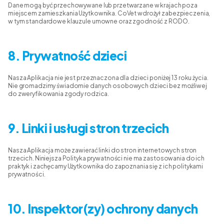
Dane mogą być przechowywane lub przetwarzane w krajach poza
miejscem zamieszkania Użytkownika. CoVet wdrożył zabezpieczenia,
w tym standardowe klauzule umowne oraz zgodność z RODO.
8. Prywatność dzieci
Nasza Aplikacja nie jest przeznaczona dla dzieci poniżej 13 roku życia.
Nie gromadzimy świadomie danych osobowych dzieci bez możliwej
do zweryfikowania zgody rodzica.
9. Linki i usługi stron trzecich
Nasza Aplikacja może zawierać linki do stron internetowych stron
trzecich. Niniejsza Polityka prywatności nie ma zastosowania do ich
praktyk i zachęcamy Użytkownika do zapoznania się z ich politykami
prywatności.
10. Inspektor(zy) ochrony danych