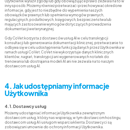
Użytkownik wyraził zgodę lub gdy obowiązujące prawo zezwala na to w
inny sposób. Możemy również przetwarzać i przechowywać określone
informacje, gdy jest to niezbędne do wypełnienia naszych
obowiązków prawnych lub spełnienia wymogów prawnych,
regulacyjnych, podatkowych, księgowych, bezpieczeństwa lub
mających zastosowanie wymogów dotyczących prowadzenia
dokumentacji weterynaryjnej.
Gdy CoVet korzysta z dostawców usług AI w celu transkrypcji
konsultacji lub generowania dokumentacji klinicznej, przetwarzanie to
odbywa się w celu udostępnienia funkcji żądanych przez Użytkownika w
ramach usługi CoVet. CoVet nie wykorzystuje danych klinicznych
klientów, nagrań, transkrypcji ani wygenerowanych notatek do
trenowania lub dostrajania modeli AI ani nie zezwala na to naszym
dostawcom usług AI.
4. Jak udostępniamy informacje
Użytkownika
4.1. Dostawcy usług
Możemy udostępniać informacje Użytkownika zewnętrznym
dostawcom usług, którzy nas wspierają, w tym dostawcom hostingu,
dostawcom usług AI i usługom wsparcia klienta. Dostawcy ci są
zobowiązani umownie do ochrony informacji Użytkownika.