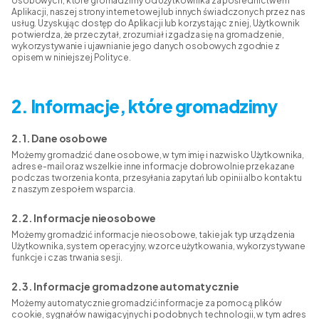
osobowych, które gromadzimy od Użytkownika za pośrednictwem
Aplikacji, naszej strony internetowej lub innych świadczonych przez nas
usług. Uzyskując dostęp do Aplikacji lub korzystając z niej, Użytkownik
potwierdza, że przeczytał, zrozumiał i zgadza się na gromadzenie,
wykorzystywanie i ujawnianie jego danych osobowych zgodnie z
opisem w niniejszej Polityce.
2. Informacje, które gromadzimy
2.1. Dane osobowe
Możemy gromadzić dane osobowe, w tym imię i nazwisko Użytkownika,
adres e-mail oraz wszelkie inne informacje dobrowolnie przekazane
podczas tworzenia konta, przesyłania zapytań lub opinii albo kontaktu
z naszym zespołem wsparcia.
2.2. Informacje nieosobowe
Możemy gromadzić informacje nieosobowe, takie jak typ urządzenia
Użytkownika, system operacyjny, wzorce użytkowania, wykorzystywane
funkcje i czas trwania sesji.
2.3. Informacje gromadzone automatycznie
Możemy automatycznie gromadzić informacje za pomocą plików
cookie, sygnałów nawigacyjnych i podobnych technologii, w tym adres