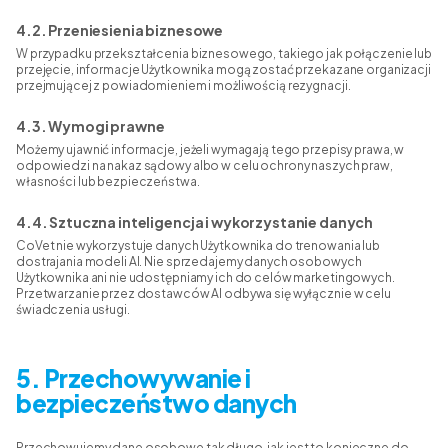
4.2. Przeniesienia biznesowe
W przypadku przekształcenia biznesowego, takiego jak połączenie lub
przejęcie, informacje Użytkownika mogą zostać przekazane organizacji
przejmującej z powiadomieniem i możliwością rezygnacji.
4.3. Wymogi prawne
Możemy ujawnić informacje, jeżeli wymagają tego przepisy prawa, w
odpowiedzi na nakaz sądowy albo w celu ochrony naszych praw,
własności lub bezpieczeństwa.
4.4. Sztuczna inteligencja i wykorzystanie danych
CoVet nie wykorzystuje danych Użytkownika do trenowania lub
dostrajania modeli AI. Nie sprzedajemy danych osobowych
Użytkownika ani nie udostępniamy ich do celów marketingowych.
Przetwarzanie przez dostawców AI odbywa się wyłącznie w celu
świadczenia usługi.
5. Przechowywanie i
bezpieczeństwo danych
Przechowujemy dane osobowe tak długo, jak jest to konieczne do