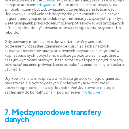
Aby skorzystać z któregokolwiek z tych praw, należy skontaktować się z
nami pod adresem
info@co.vet
. Przed udzieleniem odpowiedzi na
wniosek możemy być zobowiązani do zweryfikowania tożsamości
Użytkownika. Jeżeli wniosek dotyczy danych z konsultacji klinicznych,
nagrań, transkrypcji, notatek lub innych informacji związanych z praktyką
weterynaryjną lub przypadkiem, możemy potrzebować wystarczających
informacji do zidentyfikowania odpowiedniego konta, przypadku lub
rekordu.
Gdy usuwamy informacje w odpowiedzi na ważny wniosek,
podejmiemy rozsądne działania w celu usunięcia ich z naszych
aktywnych systemów oraz, w stosownych przypadkach, z systemów
kopii zapasowych lub systemów dalszego przetwarzania, zgodnie z
naszymi wymogami prawnymi, bezpieczeństwa i operacyjnymi. Możemy
przekazać pisemne potwierdzenie po zakończeniu realizacji wniosku o
usunięcie.
Użytkownik ma również prawo wnieść skargę do lokalnego organu ds.
prywatności lub ochrony danych. Chcielibyśmy mieć możliwość
uprzedniego odniesienia się do zastrzeżeń Użytkownika, dlatego
zachęcamy do kontaktu z nami pod adresem
info@co.vet
.
7. Międzynarodowe transfery
danych