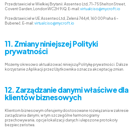
Przedstawiciel w Wielkiej Brytanii: Assenteo Ltd, 71–75 Shelton Street,
Covent Garden, London WC2H 9JQ. E-mail:
virtualciso@mycroft.io
Przedstawiciel w UE: Assenteo Ltd, Zelená 744/4, 160 00 Praha 6 –
Bubeneč. E-mail:
virtualciso@mycroft.io
11. Zmiany niniejszej Polityki
prywatności
Możemy okresowo aktualizować niniejszą Politykę prywatności. Dalsze
korzystanie z Aplikacji przez Użytkownika oznacza akceptację zmian.
12. Zarządzanie danymi właściwe dla
klientów biznesowych
Klientom biznesowym oferujemy dostosowane rozwiązania w zakresie
zarządzania danymi, w tym szczególne harmonogramy
przechowywania, opcje lokalizacji danych i ulepszone protokoły
bezpieczeństwa.