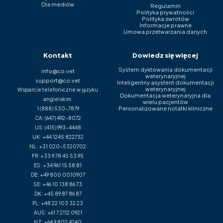
Dla mediów
Regulamin
Polityka prywatności
Polityka zwrotów
Informacje prawne
Umowa przetwarzania danych
Kontakt
Dowiedz się więcej
System dyktowania dokumentacji
info@co.vet
weterynaryjnej
support@co.vet
Inteligentny asystent dokumentacji
weterynaryjnej
Wsparcie telefoniczne w języku
Dokumentacja weterynaryjna dla
angielskim:
wielu pacjentów
Personalizowane notatki kliniczne
1 (888) 530-7879
CA:
(647) 492-8072
US:
(415) 993-4448
UK:
+44 1245 822732
NL:
+31 020-5320702
FR:
+33 9 78 45 53 95
ES:
+34 961 15 58 81
DE:
+49 800 0010907
SE:
+46 10 138 86 73
DK:
+45 89 87 86 87
PL:
+48 22 103 32 23
AUS:
+61 7 2112 0921
NZ:
+64 9 802 4240