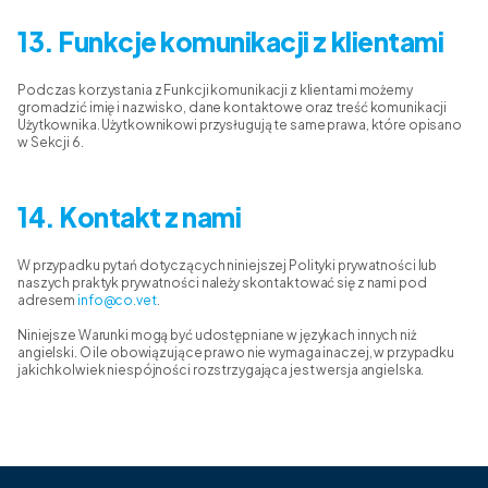
13. Funkcje komunikacji z klientami
Podczas korzystania z Funkcji komunikacji z klientami możemy
gromadzić imię i nazwisko, dane kontaktowe oraz treść komunikacji
Użytkownika. Użytkownikowi przysługują te same prawa, które opisano
w Sekcji 6.
14. Kontakt z nami
W przypadku pytań dotyczących niniejszej Polityki prywatności lub
naszych praktyk prywatności należy skontaktować się z nami pod
adresem
info@co.vet
.
Niniejsze Warunki mogą być udostępniane w językach innych niż
angielski. O ile obowiązujące prawo nie wymaga inaczej, w przypadku
jakichkolwiek niespójności rozstrzygająca jest wersja angielska.