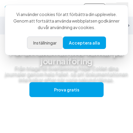
Logga in
Vi använder cookies för att förbättra din upplevelse.
Genom att fortsätta använda webbplatsen godkänner
Allmänpraktik
Akut
Specialistvård
Exotiska djur
Häst
Student
du vår användning av cookies.
Inställningar
Acceptera alla
Akut- och jourvård
För att akutfall inte väntar på
journalföring
Från triage till överlämning följer CoVet dina
journaler genom hela fallet, så att dokumentationen
inte halkar efter när varje sekund räknas.
Prova gratis
Boka en live-demo