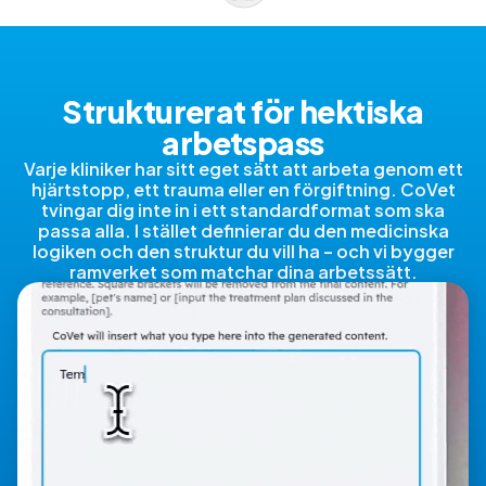
Strukturerat för hektiska
arbetspass
Varje kliniker har sitt eget sätt att arbeta genom ett
hjärtstopp, ett trauma eller en förgiftning. CoVet
tvingar dig inte in i ett standardformat som ska
passa alla. I stället definierar du den medicinska
logiken och den struktur du vill ha – och vi bygger
ramverket som matchar dina arbetssätt.