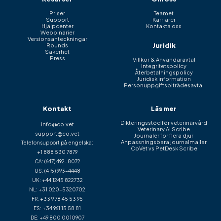
Priser
Teamet
Support
Karriärer
Hjälpcenter
Kontakta oss
Webbinarier
Versionsanteckningar
Juridik
Rounds
Säkerhet
Press
Villkor & Användaravtal
Integritetspolicy
Återbetalningspolicy
Juridisk information
Personuppgiftsbiträdesavtal
Kontakt
Läs mer
Dikteringsstöd för veterinärvård
info@co.vet
Veterinary AI Scribe
support@co.vet
Journaler för flera djur
Anpassningsbara journalmallar
Telefonsupport på engelska:
CoVet vs PetDesk Scribe
+1 888 530 7879
CA:
(647) 492-8072
US:
(415) 993-4448
UK:
+44 1245 822732
NL:
+31 020-5320702
FR:
+33 9 78 45 53 95
ES:
+34 961 15 58 81
DE:
+49 800 0010907