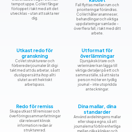
tempot uppe. CoVet fångar
Fall flyttas mellan rum och
förloppet i takt med att det
prioriteringar förändras.
utvecklas – utan att sakta ner
CoVet håller anamneser,
dig.
behandlingar och viktiga
uppdateringar samlade –
över flera fall, i takt med ditt
arbete.
Utkast redo för
Utformat för
granskning
överlämningar
CoVet strukturerar och
Djursjukskötare och
förbereder journaler åt dig i
veterinärer kan lägga till
takt med att du arbetar, så att
viktiga detaljer på ett och
du slipper sätta ihop allt i
samma ställe, så att nästa
slutet av ett hektiskt
person möter en tydlig
arbetspass.
journal – inte utspridda
anteckningar.
Redo för remiss
Dina mallar, dina
standarder
Skapa utkast till remisser och
överföringssammanfattningar
Använd avdelningens mallar
där relevant klinisk
eller skapa egna, så att
information redan är
journalerna förblir enhetliga
strukturerad.
mellan olika kliniker och