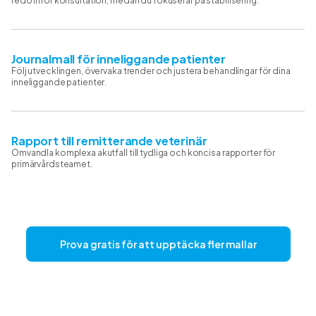
redo inför konsultation, medan du fokuserar på stabilisering.
Journalmall för inneliggande patienter
Följ utvecklingen, övervaka trender och justera behandlingar för dina
inneliggande patienter.
Rapport till remitterande veterinär
Omvandla komplexa akutfall till tydliga och koncisa rapporter för
primärvårdsteamet.
Prova gratis för att upptäcka fler mallar