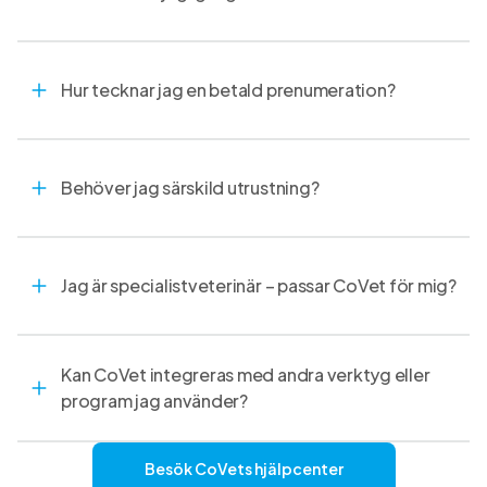
Hur tecknar jag en betald prenumeration?
Behöver jag särskild utrustning?
Jag är specialistveterinär – passar CoVet för mig?
Kan CoVet integreras med andra verktyg eller
program jag använder?
Besök CoVets hjälpcenter