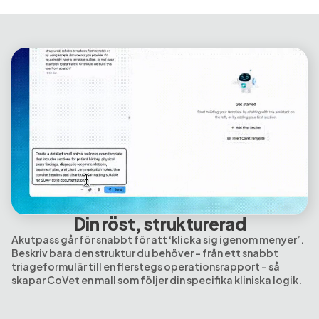
Din röst, strukturerad
Akutpass går för snabbt för att ‘klicka sig igenom menyer’.
Beskriv bara den struktur du behöver – från ett snabbt
triageformulär till en flerstegs operationsrapport – så
skapar CoVet en mall som följer din specifika kliniska logik.