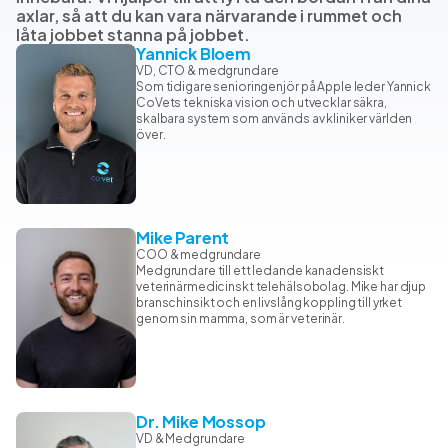
axlar, så att du kan vara närvarande i rummet och
låta jobbet stanna på jobbet.
Yannick Bloem
VD, CTO & medgrundare
Som tidigare senioringenjör på Apple leder Yannick
CoVets tekniska vision och utvecklar säkra,
skalbara system som används av kliniker världen
över.
Mike Parent
COO & medgrundare
Medgrundare till ett ledande kanadensiskt
veterinärmedicinskt telehälsobolag. Mike har djup
branschinsikt och en livslång koppling till yrket
genom sin mamma, som är veterinär.
Dr. Mike Mossop
VD & Medgrundare