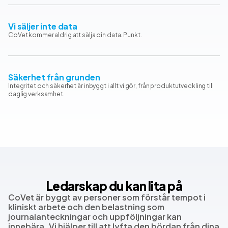
Vi säljer inte data
CoVet kommer aldrig att sälja din data. Punkt.
Säkerhet från grunden
Integritet och säkerhet är inbyggt i allt vi gör, från produktutveckling till
daglig verksamhet.
Ledarskap du kan lita på
CoVet är byggt av personer som förstår tempot i
kliniskt arbete och den belastning som
journalanteckningar och uppföljningar kan
innebära. Vi hjälper till att lyfta den bördan från dina