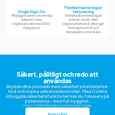
Flexibel hantering av
Single Sign-On
fakturering
Möjliggör säker och smidig
Hantera abonnemang på
åtkomst i hela
individ-, klinik- eller
organisationen med SSO-
organisationsnivå, vilket ger
integration.
företag kontroll och
transparens i stor skala.
Säkert, pålitligt och redo att
användas
Skydda dina journaler med säkerhet på enterprise-
nivå och starka sekretesskontroller. Med CoVets
inbyggda säkerhetsfunktioner kan du fokusera på
patienterna – med full trygghet.
Se hur CoVet håller dig och dina kunder trygga.
Kom igång