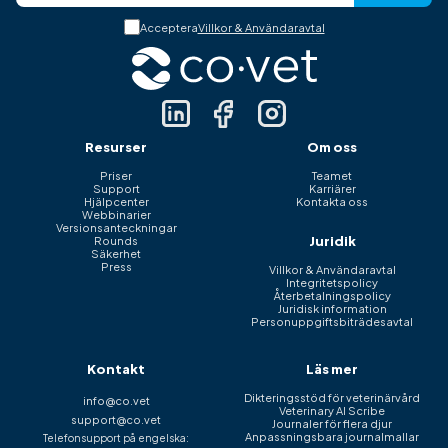
Acceptera
Villkor & Användaravtal
Resurser
Om oss
Priser
Teamet
Support
Karriärer
Hjälpcenter
Kontakta oss
Webbinarier
Versionsanteckningar
Juridik
Rounds
Säkerhet
Press
Villkor & Användaravtal
Integritetspolicy
Återbetalningspolicy
Juridisk information
Personuppgiftsbiträdesavtal
Kontakt
Läs mer
Dikteringsstöd för veterinärvård
info@co.vet
Veterinary AI Scribe
support@co.vet
Journaler för flera djur
Anpassningsbara journalmallar
Telefonsupport på engelska: