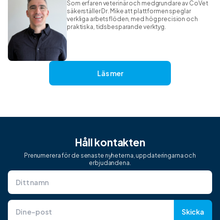
Som erfaren veterinär och medgrundare av CoVet
säkerställer Dr. Mike att plattformen speglar
verkliga arbetsflöden, med hög precision och
praktiska, tidsbesparande verktyg.
Läs mer
Håll kontakten
Prenumerera för de senaste nyheterna, uppdateringarna och
erbjudandena.
Skicka