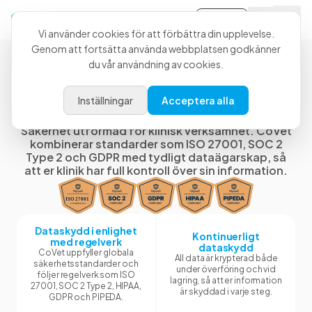
Logga in
Vi använder cookies för att förbättra din upplevelse.
Genom att fortsätta använda webbplatsen godkänner
du vår användning av cookies.
Säkerhet, styrning och
Inställningar
Acceptera alla
dataägarskap
Säkerhet utformad för klinisk verksamhet. CoVet
kombinerar standarder som ISO 27001, SOC 2
Type 2 och GDPR med tydligt dataägarskap, så
att er klinik har full kontroll över sin information.
Dataskydd i enlighet
Kontinuerligt
med regelverk
dataskydd
CoVet uppfyller globala
All data är krypterad både
säkerhetsstandarder och
under överföring och vid
följer regelverk som ISO
lagring, så att er information
27001, SOC 2 Type 2, HIPAA,
är skyddad i varje steg.
GDPR och PIPEDA.