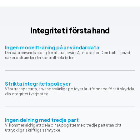
Integritet i första hand
Ingen modellträning på användardata
Din data används aldrig för att träna våra AI-modeller. Den förblir privat,
säker och under din kontroll hela tiden.
Strikta integritetspolicyer
Våra transparenta, användarvänliga policyer är utformade för att skydda
din integritet i varje steg.
Ingen delning med tredje part
Vi kommer aldrig att dela dina uppgifter med tredje part utan ditt
uttryckliga, skriftliga samtycke.