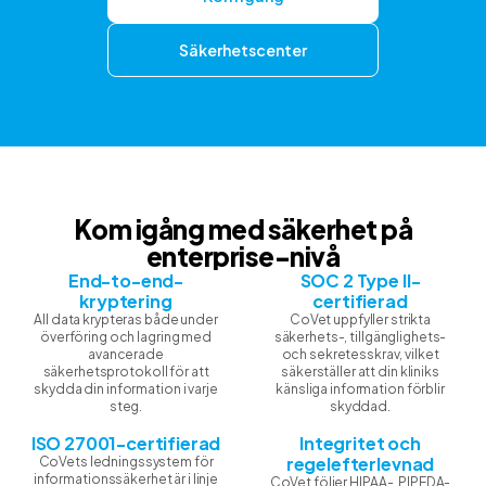
Säkerhetscenter
Kom igång med säkerhet på
enterprise-nivå
End-to-end-
SOC 2 Type II-
kryptering
certifierad
All data krypteras både under
CoVet uppfyller strikta
överföring och lagring med
säkerhets-, tillgänglighets-
avancerade
och sekretesskrav, vilket
säkerhetsprotokoll för att
säkerställer att din kliniks
skydda din information i varje
känsliga information förblir
steg.
skyddad.
ISO 27001-certifierad
Integritet och
regelefterlevnad
CoVets ledningssystem för
informationssäkerhet är i linje
CoVet följer HIPAA-, PIPEDA-