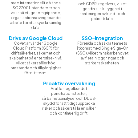
med internationellt erkända
och GDPR-regelverk, vilket
ISO 27001-standarder och
ger din klinik trygghet i
visar på ett genomgripande,
hanteringen av kund- och
organisationsövergripande
patientdata.
arbete för att skydda känslig
data.
Drivs av Google Cloud
SSO-integration
CoVet använder Google
Förenkla och säkra teamets
Cloud Platform (GCP) för
åtkomst med Single Sign-On
driftsäkerhet, säkerhet och
(SSO), vilket minskar behovet
skalbarhet på enterprise-nivå,
av flera inloggningar och
vilket säkerställer hög
stärker säkerheten.
prestanda och tillgänglighet
för ditt team.
Proaktiv övervakning
Vi utför regelbundet
penetrationstester,
sårbarhetsanalyser och DDoS-
skydd för att tidigt upptäcka
risker och säkerställa en säker
och kontinuerlig drift.