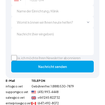
Ja, ich möchte Ihren Newsletter abonnieren
Nachricht senden
E-Mail
TELEFON
info@co.vet
Gebührenfrei: 1 (888) 530-7879
support@co.vet
(415) 993-4448
sales@co.vet
+44 1245 822732
enterprise@co.vet
(647) 492-8072