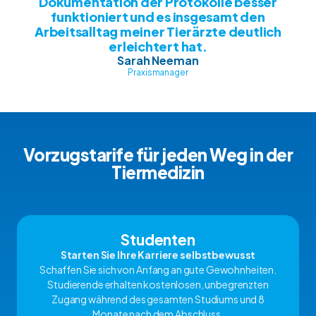
Dokumentation der Protokolle besser
funktioniert und es insgesamt den
Arbeitsalltag meiner Tierärzte deutlich
erleichtert hat.
Sarah Neeman
Praxismanager
Vorzugstarife für jeden Weg in der
Tiermedizin
Studenten
Starten Sie Ihre Karriere selbstbewusst
Schaffen Sie sich von Anfang an gute Gewohnheiten.
Studierende erhalten kostenlosen, unbegrenzten
Zugang während des gesamten Studiums und 8
Monate nach dem Abschluss.