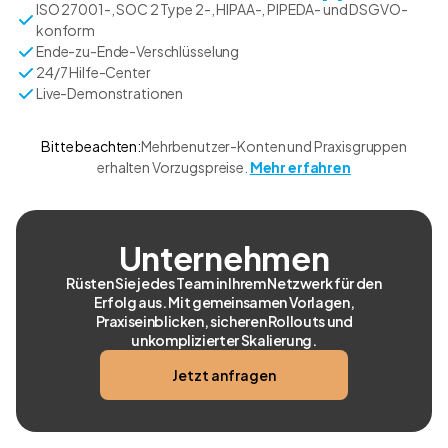
ISO 27001-, SOC 2 Type 2-, HIPAA-, PIPEDA- und DSGVO-
konform
Ende-zu-Ende-Verschlüsselung
24/7 Hilfe-Center
Live-Demonstrationen
Bitte beachten:
Mehrbenutzer-Konten und Praxisgruppen
erhalten Vorzugspreise.
Mehr erfahren
Unternehmen
Rüsten Sie jedes Team in Ihrem Netzwerk für den
Erfolg aus. Mit gemeinsamen Vorlagen,
Praxiseinblicken, sicheren Rollouts und
unkomplizierter Skalierung.
Jetzt anfragen