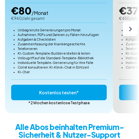
€80
€37
/Monat
€960/Jahr gesamt
€450/Jahr
Unbegrenzte Generierungen pro Monat
100 Gen
Aufnahmen, PDFs und Dateien zu Fällen hinzufügen
Aufnahm
Aufgaben & Checklisten
Aufgabe
Zusammenfassung der Krankengeschichte
Zusamme
Telefonieren
Telefoni
KI-Custom-Template-Builder erstellen & teilen
KI-Custo
Vollzugriff auf die Standard-Template-Bibliothek
Vollzugr
Individuelle Template-Generierung für Ihre Fälle
Individu
CoVet konsultieren: KI-Klinik-Chat in Echtzeit
CoVet ko
KI-Chat
Kostenlos testen*
*2 Wochen kostenlose Testphase
*
Alle Abos beinhalten Premium-
Sicherheit & Nutzer-Support