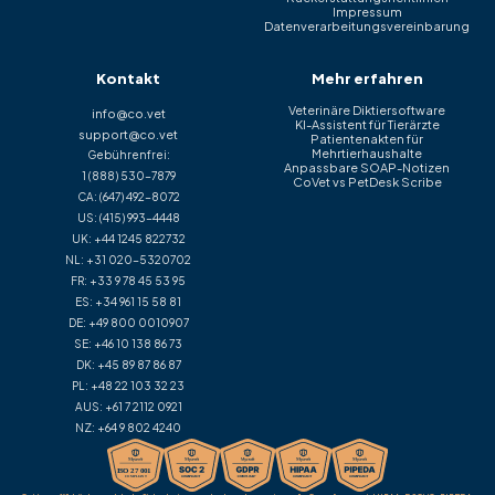
Impressum
Datenverarbeitungsvereinbarung
Kontakt
Mehr erfahren
Veterinäre Diktiersoftware
info@co.vet
KI-Assistent für Tierärzte
support@co.vet
Patientenakten für
Mehrtierhaushalte
Gebührenfrei:
Anpassbare SOAP-Notizen
1 (888) 530-7879
CoVet vs PetDesk Scribe
CA:
(647) 492-8072
US:
(415) 993-4448
UK:
+44 1245 822732
NL:
+31 020-5320702
FR:
+33 9 78 45 53 95
ES:
+34 961 15 58 81
DE:
+49 800 0010907
SE:
+46 10 138 86 73
DK:
+45 89 87 86 87
PL:
+48 22 103 32 23
AUS:
+61 7 2112 0921
NZ:
+64 9 802 4240