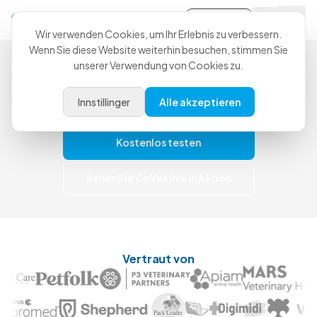
Anmeldung
Wir verwenden Cookies, um Ihr Erlebnis zu verbessern.
Wenn Sie diese Website weiterhin besuchen, stimmen Sie
Weniger Nacharbeit. Mehr
unserer Verwendung von Cookies zu.
Zeit für Patienten.
Innstillinger
Alle akzeptieren
Starten Sie heute kostenlos – und upgraden Sie,
wenn Sie mehr wollen.
Kostenlos testen
Sehen Sie CoVet live in Aktion
Vertraut von