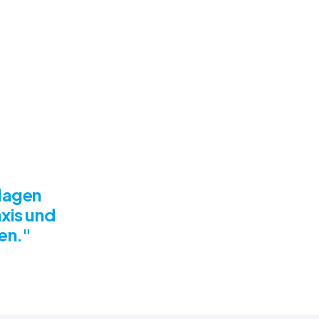
rlagen
axis und
en."