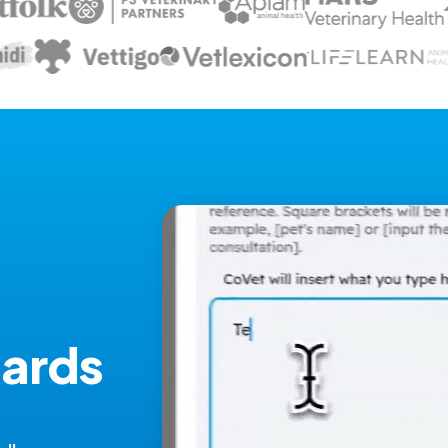
dards
.