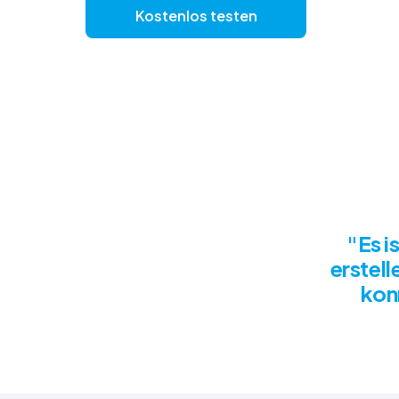
Kostenlos testen
Sehen Sie
"Es i
erstell
kon