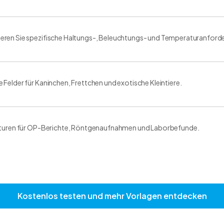
ren Sie spezifische Haltungs-, Beleuchtungs- und Temperaturanforder
Felder für Kaninchen, Frettchen und exotische Kleintiere.
kturen für OP-Berichte, Röntgenaufnahmen und Laborbefunde.
Kostenlos testen und mehr Vorlagen entdecken