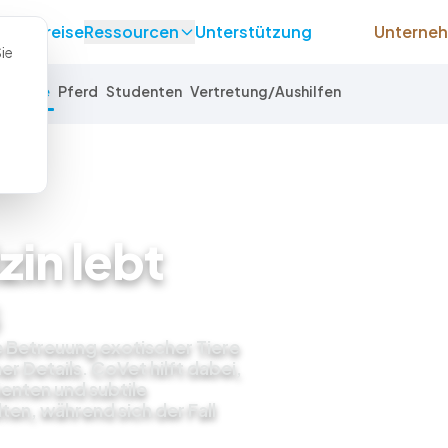
lle
Preise
Ressourcen
Unterstützung
Unterne
ie
e Tiere
Pferd
Studenten
Vertretung/Aushilfen
in lebt
e Betreuung exotischer Tiere
er Details. CoVet hilft dabei,
enten und subtile
en, während sich der Fall