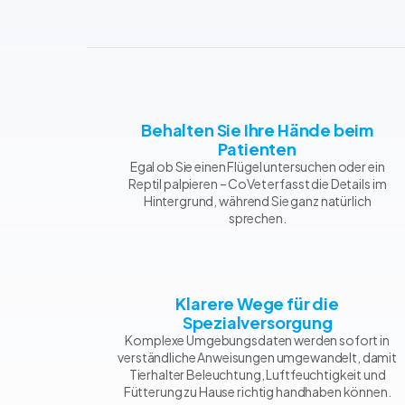
Behalten Sie Ihre Hände beim
Patienten
Egal ob Sie einen Flügel untersuchen oder ein
Reptil palpieren – CoVet erfasst die Details im
Hintergrund, während Sie ganz natürlich
sprechen.
Klarere Wege für die
Spezialversorgung
Komplexe Umgebungsdaten werden sofort in
verständliche Anweisungen umgewandelt, damit
Tierhalter Beleuchtung, Luftfeuchtigkeit und
Fütterung zu Hause richtig handhaben können.