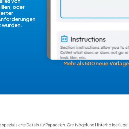
alles von
ilien, oder
ierter
 Anforderungen
t wurden.
Mehr als 500 neue Vorlage
e spezialisierte Details für Papageien, Greifvögel und Hinterhofgeflügel