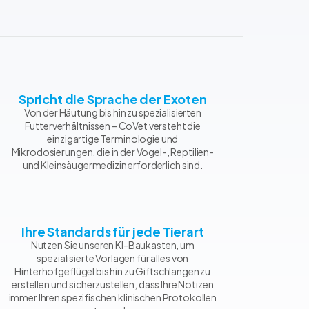
Spricht die Sprache der Exoten
Von der Häutung bis hin zu spezialisierten
Futterverhältnissen – CoVet versteht die
einzigartige Terminologie und
Mikrodosierungen, die in der Vogel-, Reptilien-
und Kleinsäugermedizin erforderlich sind.
Ihre Standards für jede Tierart
Nutzen Sie unseren KI-Baukasten, um
spezialisierte Vorlagen für alles von
Hinterhofgeflügel bis hin zu Giftschlangen zu
erstellen und sicherzustellen, dass Ihre Notizen
immer Ihren spezifischen klinischen Protokollen