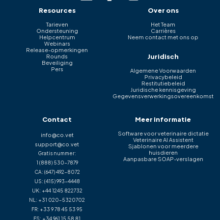
Resources
Over ons
Tarieven
Het Team
Ondersteuning
Carrières
Helpcentrum
Neem contact met ons op
Webinars
Release-opmerkingen
Juridisch
Rounds
Beveiliging
Pers
Algemene Voorwaarden
Privacybeleid
Restitutiebeleid
Juridische kennisgeving
Gegevensverwerkingsovereenkomst
Contact
Meer informatie
Software voor veterinaire dictatie
info@co.vet
Veterinaire AI Assistent
support@co.vet
Sjablonen voor meerdere
huisdieren
Gratis nummer:
Aanpasbare SOAP-verslagen
1 (888) 530-7879
CA:
(647) 492-8072
US:
(415) 993-4448
UK:
+44 1245 822732
NL:
+31 020-5320702
FR:
+33 9 78 45 53 95
ES:
+34 961 15 58 81