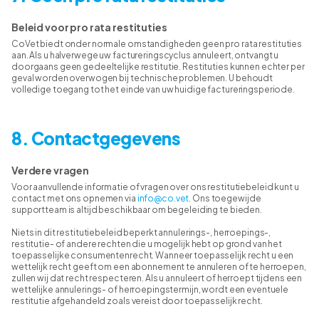
Beleid voor pro rata restituties
CoVet biedt onder normale omstandigheden geen pro rata restituties
aan. Als u halverwege uw factureringscyclus annuleert, ontvangt u
doorgaans geen gedeeltelijke restitutie. Restituties kunnen echter per
geval worden overwogen bij technische problemen. U behoudt
volledige toegang tot het einde van uw huidige factureringsperiode.
8. Contactgegevens
Verdere vragen
Voor aanvullende informatie of vragen over ons restitutiebeleid kunt u
contact met ons opnemen via
info@co.vet
. Ons toegewijde
supportteam is altijd beschikbaar om begeleiding te bieden.
Niets in dit restitutiebeleid beperkt annulerings-, herroepings-,
restitutie- of andere rechten die u mogelijk hebt op grond van het
toepasselijke consumentenrecht. Wanneer toepasselijk recht u een
wettelijk recht geeft om een abonnement te annuleren of te herroepen,
zullen wij dat recht respecteren. Als u annuleert of herroept tijdens een
wettelijke annulerings- of herroepingstermijn, wordt een eventuele
restitutie afgehandeld zoals vereist door toepasselijk recht.