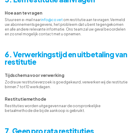
Hoe aan te vragen
Stuur een e-mail naar
info@co.vet
om restitutie aan te vragen. Vermeld
uw abonnementsgegevens, het probleem dat u bent tegengekomen
en alle andere relevante informatie. Ons team zal uw geval beoordelen
en zo snel mogelijk contact met u opnemen.
6. Verwerkingstijd en uitbetaling van
restitutie
Tijdschema voor verwerking
Zodra uw restitutieverzoek is goedgekeurd, verwerken wij de restitutie
binnen 7 tot 10 werkdagen.
Restitutiemethode
Restituties worden uitgegeven naar de oorspronkelijke
betaalmethode die bij de aankoop is gebruikt.
7. Geen pro rata restituties