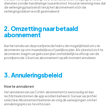
diensten zonder handmatige tussenkomst. Houd er rekening mee dat
de verlenging plaatsvindt tenzij het abonnement vóór de
verlengingsdatum wordt geannuleerd.
2. Omzetting naar betaald
abonnement
Aan het einde van de proefperiode hebt u de mogelijkheid om u te
abonneren op ons maandelijkse of jaarlijkse plan. Als u besluit zich te
abonneren, begint uw gekozen plan onmiddellijk na afloop van de
proefperiode. U kunt uw abonnement op elk moment annuleren.
3. Annuleringsbeleid
Hoe te annuleren
Het annuleren van uw CoVet-abonnement is eenvoudig en kan
rechtstreeks binnen de app worden beheerd. Ga naar uw profiel,
selecteer Abonnement beheren en volg de aanwijzingen om het
annuleringsproces te voltooien.