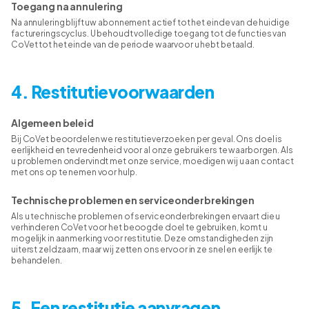
Toegang na annulering
Na annulering blijft uw abonnement actief tot het einde van de huidige
factureringscyclus. U behoudt volledige toegang tot de functies van
CoVet tot het einde van de periode waarvoor u hebt betaald.
4. Restitutievoorwaarden
Algemeen beleid
Bij CoVet beoordelen we restitutieverzoeken per geval. Ons doel is
eerlijkheid en tevredenheid voor al onze gebruikers te waarborgen. Als
u problemen ondervindt met onze service, moedigen wij u aan contact
met ons op te nemen voor hulp.
Technische problemen en serviceonderbrekingen
Als u technische problemen of serviceonderbrekingen ervaart die u
verhinderen CoVet voor het beoogde doel te gebruiken, komt u
mogelijk in aanmerking voor restitutie. Deze omstandigheden zijn
uiterst zeldzaam, maar wij zetten ons ervoor in ze snel en eerlijk te
behandelen.
5. Een restitutie aanvragen