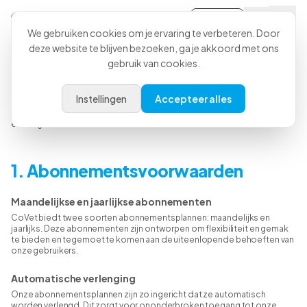
Inloggen
We gebruiken cookies om je ervaring te verbeteren. Door
deze website te blijven bezoeken, ga je akkoord met ons
gebruik van cookies.
Restitutiebeleid
Instellingen
Accepteer alles
Welkom op de pagina met het restitutiebeleid van CoVet. Bij CoVet
streven we ernaar al onze gebruikers een naadloze en bevredigende
ervaring te bieden.
1. Abonnementsvoorwaarden
Maandelijkse en jaarlijkse abonnementen
CoVet biedt twee soorten abonnementsplannen: maandelijks en
jaarlijks. Deze abonnementen zijn ontworpen om flexibiliteit en gemak
te bieden en tegemoet te komen aan de uiteenlopende behoeften van
onze gebruikers.
Automatische verlenging
Onze abonnementsplannen zijn zo ingericht dat ze automatisch
worden verlengd. Dit zorgt voor ononderbroken toegang tot onze