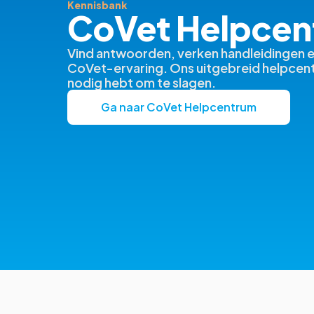
Kennisbank
CoVet Helpcen
Vind antwoorden, verken handleidingen en
CoVet-ervaring. Ons uitgebreid helpcentr
nodig hebt om te slagen.
Ga naar CoVet Helpcentrum