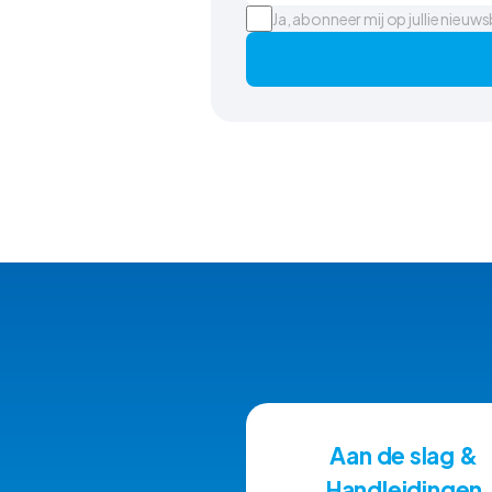
Ja, abonneer mij op jullie nieuws
Aan de slag &
Handleidingen