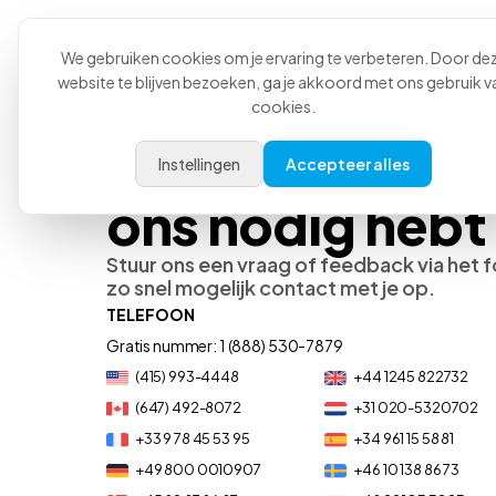
Product
Toepassin
We gebruiken cookies om je ervaring te verbeteren. Door de
website te blijven bezoeken, ga je akkoord met ons gebruik v
cookies.
We zijn er wann
Instellingen
Accepteer alles
ons nodig hebt
Stuur ons een vraag of feedback via het 
zo snel mogelijk contact met je op.
TELEFOON
Gratis nummer: 1 (888) 530-7879
(415) 993-4448
+44 1245 822732
(647) 492-8072
+31 020-5320702
+33 9 78 45 53 95
+34 961 15 58 81
+49 800 0010907
+46 10 138 86 73