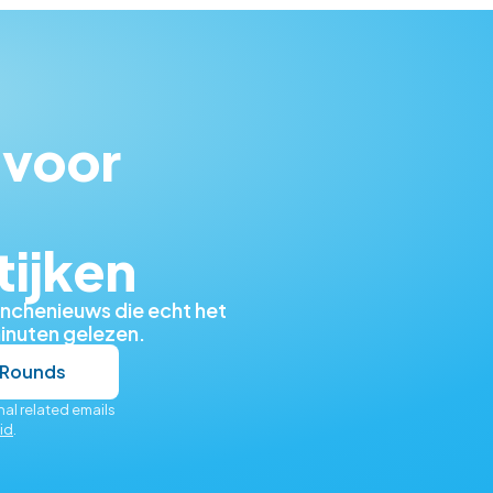
 voor
tijken
nchenieuws die echt het
 minuten gelezen.
 Rounds
al related emails
id
.