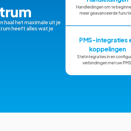
trum
Handleidingen om te beginne
meer geavanceerde functi
 haal het maximale uit je
um heeft alles wat je
PMS-integraties 
koppelingen
Stel integraties in en configu
verbindingen met uw PMS