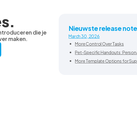
s.
Nieuwste release not
ntroduceren die je
March 30, 2026
ver maken.
More Control Over Tasks
Pet-Specific Handouts: Personal
More Template Options for Sup