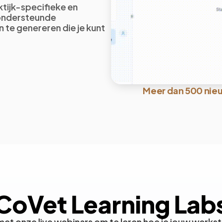
ktijk-specifieke en
-ondersteunde
te genereren die je kunt
Meer dan 500 nie
CoVet Learning Lab
et onze live webinars om te leren hoe je jouw werks