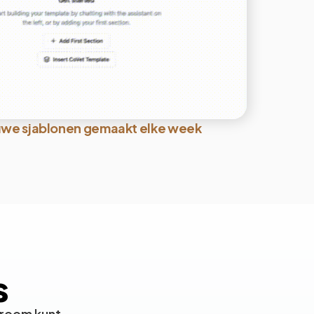
uwe sjablonen gemaakt elke week
s
troom kunt