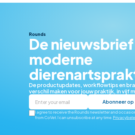
Rounds
De nieuwsbrief
moderne
dierenartsprak
De productupdates, workflowtips en bra
verschil maken voor jouw praktijk, in vijf
Abonneer op
I agree to receive the Rounds newsletter and occasion
from CoVet. I can unsubscribe at any time.
Privacybele