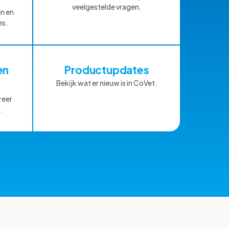
veelgestelde vragen.
n en
es.
en
Productupdates
Bekijk wat er nieuw is in CoVet.
reer
.