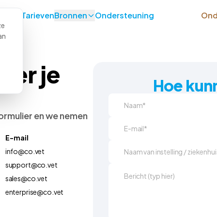
gen
Tarieven
Bronnen
Ondersteuning
Ond
ze
an
eer je
Hoe kun
formulier en we nemen
E-mail
info@co.vet
support@co.vet
sales@co.vet
enterprise@co.vet