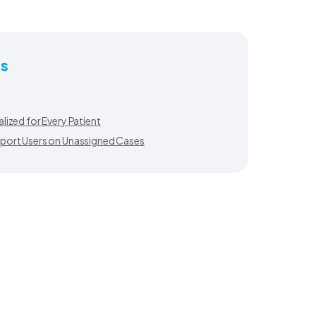
es
ized for Every Patient
port Users on Unassigned Cases