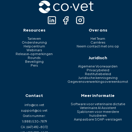
Resources
Over ons
Tarieven
Het Team
Ondersteuning
Carrières
Helpcentrum
Neem contact met ons op
Webinars
Release-opmerkingen
Juridisch
Rounds
Beveiliging
Pers
Algemene Voorwaarden
Privacybeleid
Restitutiebeleid
Juridische kennisgeving
Gegevensverwerkingsovereenkomst
Contact
Meer informatie
Software voor veterinaire dictatie
info@co.vet
Veterinaire AI Assistent
support@co.vet
Sjablonen voor meerdere
huisdieren
Gratis nummer:
Aanpasbare SOAP-verslagen
1 (888) 530-7879
CA:
(647) 492-8072