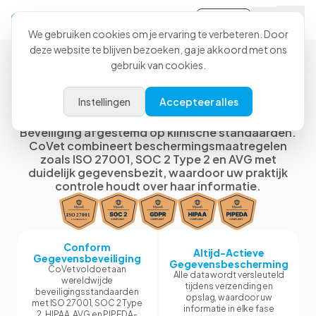
Inloggen
We gebruiken cookies om je ervaring te verbeteren. Door
deze website te blijven bezoeken, ga je akkoord met ons
gebruik van cookies.
Beveiliging, Governance en
Instellingen
Accepteer alles
Eigendom van Gegevens
Beveiliging afgestemd op klinische standaarden.
CoVet combineert beschermingsmaatregelen
zoals ISO 27001, SOC 2 Type 2 en AVG met
duidelijk gegevensbezit, waardoor uw praktijk
controle houdt over haar informatie.
Conform
Altijd-Actieve
Gegevensbeveiliging
Gegevensbescherming
CoVet voldoet aan
Alle data wordt versleuteld
wereldwijde
tijdens verzending en
beveiligingsstandaarden
opslag, waardoor uw
met ISO 27001, SOC 2 Type
informatie in elke fase
2, HIPAA, AVG en PIPEDA-