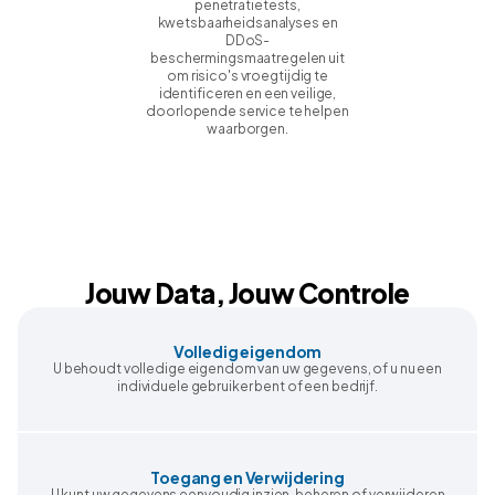
penetratietests,
kwetsbaarheidsanalyses en
DDoS-
beschermingsmaatregelen uit
om risico's vroegtijdig te
identificeren en een veilige,
doorlopende service te helpen
waarborgen.
Jouw Data, Jouw Controle
Volledig eigendom
U behoudt volledige eigendom van uw gegevens, of u nu een
individuele gebruiker bent of een bedrijf.
Toegang en Verwijdering
U kunt uw gegevens eenvoudig inzien, beheren of verwijderen