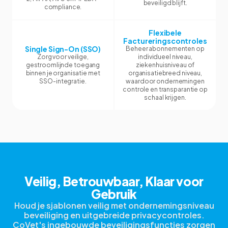
beveiligd blijft.
compliance.
Flexibele
Factureringscontroles
Single Sign-On (SSO)
Beheer abonnementen op
Zorg voor veilige,
individueel niveau,
gestroomlijnde toegang
ziekenhuisniveau of
binnen je organisatie met
organisatiebreed niveau,
SSO-integratie.
waardoor ondernemingen
controle en transparantie op
schaal krijgen.
Veilig, Betrouwbaar, Klaar voor
Gebruik
Houd je sjablonen veilig met ondernemingsniveau
beveiliging en uitgebreide privacycontroles.
CoVet's ingebouwde beveiligingsfuncties zorgen