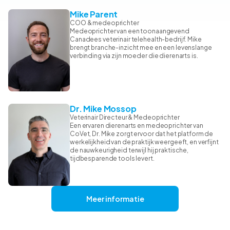
Mike Parent
COO & medeoprichter
Medeoprichter van een toonaangevend
Canadees veterinair telehealth-bedrijf. Mike
brengt branche-inzicht mee en een levenslange
verbinding via zijn moeder die dierenarts is.
Dr. Mike Mossop
Veterinair Directeur & Medeoprichter
Een ervaren dierenarts en medeoprichter van
CoVet, Dr. Mike zorgt ervoor dat het platform de
werkelijkheid van de praktijk weergeeft, en verfijnt
de nauwkeurigheid terwijl hij praktische,
tijdbesparende tools levert.
Meer informatie