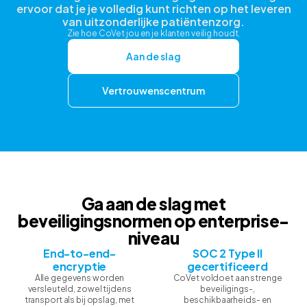
ervoor dat je je volledig kunt richten op het leveren
van uitzonderlijke patiëntenzorg.
Zie hoe CoVet jou en je klanten veilig houdt.
Aan de slag
Vertrouwenscentrum
Ga aan de slag met
beveiligingsnormen op enterprise-
niveau
End-to-end-
SOC 2 Type II
encryptie
gecertificeerd
Alle gegevens worden
CoVet voldoet aan strenge
versleuteld, zowel tijdens
beveiligings-,
transport als bij opslag, met
beschikbaarheids- en