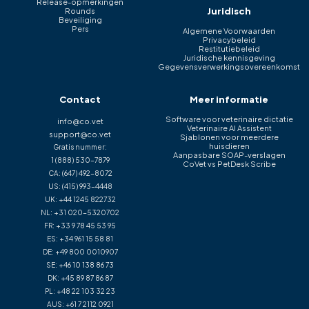
Release-opmerkingen
Juridisch
Rounds
Beveiliging
Pers
Algemene Voorwaarden
Privacybeleid
Restitutiebeleid
Juridische kennisgeving
Gegevensverwerkingsovereenkomst
Contact
Meer informatie
Software voor veterinaire dictatie
info@co.vet
Veterinaire AI Assistent
support@co.vet
Sjablonen voor meerdere
huisdieren
Gratis nummer:
Aanpasbare SOAP-verslagen
1 (888) 530-7879
CoVet vs PetDesk Scribe
CA:
(647) 492-8072
US:
(415) 993-4448
UK:
+44 1245 822732
NL:
+31 020-5320702
FR:
+33 9 78 45 53 95
ES:
+34 961 15 58 81
DE:
+49 800 0010907
SE:
+46 10 138 86 73
DK:
+45 89 87 86 87
PL:
+48 22 103 32 23
AUS:
+61 7 2112 0921