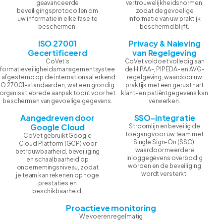
geavanceerde
vertrouwelijkheidsnormen,
beveiligingsprotocollen om
zodat de gevoelige
uw informatie in elke fase te
informatie van uw praktijk
beschermen.
beschermd blijft.
ISO 27001
Privacy & Naleving
Gecertificeerd
van Regelgeving
CoVet's
CoVet voldoet volledig aan
nformatieveiligheidsmanagementsysteem
de HIPAA-, PIPEDA- en AVG-
s afgestemd op de internationaal erkende
regelgeving, waardoor uw
SO 27001-standaarden, wat een grondige,
praktijk met een gerust hart
organisatiebrede aanpak toont voor het
klant- en patiëntgegevens kan
beschermen van gevoelige gegevens.
verwerken.
Aangedreven door
SSO-integratie
Google Cloud
Stroomlijn en beveilig de
toegang voor uw team met
CoVet gebruikt Google
Single Sign-On (SSO),
Cloud Platform (GCP) voor
waardoor meerdere
betrouwbaarheid, beveiliging
inloggegevens overbodig
en schaalbaarheid op
worden en de beveiliging
ondernemingsniveau, zodat
wordt versterkt.
je team kan rekenen op hoge
prestaties en
beschikbaarheid.
Proactieve monitoring
We voeren regelmatig